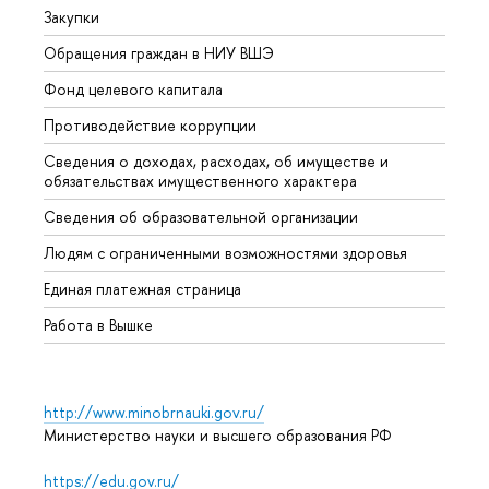
Закупки
Прием
Обращения граждан в НИУ ВШЭ
Аспир
Фонд целевого капитала
Допол
Противодействие коррупции
Центр
Сведения о доходах, расходах, об имуществе и
Бизне
обязательствах имущественного характера
Образ
Сведения об образовательной организации
Обрат
Людям с ограниченными возможностями здоровья
Единая платежная страница
Работа в Вышке
http://www.minobrnauki.gov.ru/
Министерство науки и высшего образования РФ
https://edu.gov.ru/