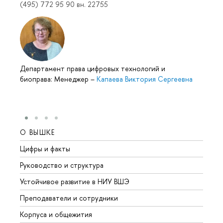
(495) 772 95 90 вн. 22755
Департамент права цифровых технологий и
биоправа: Менеджер
–
Капаева Виктория Сергеевна
О ВЫШКЕ
ОБР
Цифры и факты
Лице
Руководство и структура
Довуз
Устойчивое развитие в НИУ ВШЭ
Олим
Преподаватели и сотрудники
Прием
Корпуса и общежития
Вышк