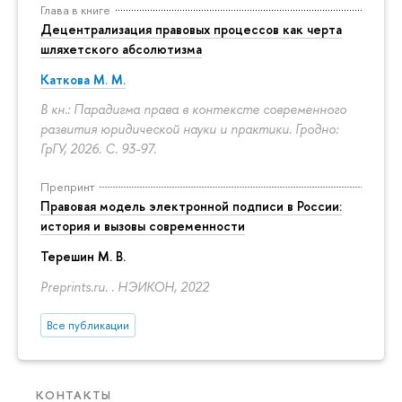
Глава в книге
Децентрализация правовых процессов как черта
шляхетского абсолютизма
Каткова М. М.
В кн.: Парадигма права в контексте современного
развития юридической науки и практики. Гродно:
ГрГУ, 2026.
С. 93-97.
Препринт
Правовая модель электронной подписи в России:
история и вызовы современности
Терешин М. В.
Preprints.ru. . НЭИКОН, 2022
Все публикации
КОНТАКТЫ