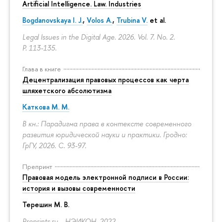
Artificial Intelligence. Law. Industries
Bogdanovskaya I. J.
,
Volos A.
,
Trubina V.
et al.
Legal Issues in the Digital Age. 2026. Vol. 7. No. 2.
P. 113-135.
Глава в книге
Децентрализация правовых процессов как черта
шляхетского абсолютизма
Каткова М. М.
В кн.: Парадигма права в контексте современного
развития юридической науки и практики. Гродно:
ГрГУ, 2026.
С. 93-97.
Препринт
Правовая модель электронной подписи в России:
история и вызовы современности
Терешин М. В.
Preprints.ru. . НЭИКОН, 2022