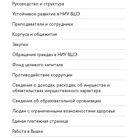
Руководство и структура
Довуз
Устойчивое развитие в НИУ ВШЭ
Олим
Преподаватели и сотрудники
Прием
Корпуса и общежития
Вышк
Закупки
Прием
Обращения граждан в НИУ ВШЭ
Аспир
Фонд целевого капитала
Допол
Противодействие коррупции
Центр
Сведения о доходах, расходах, об имуществе и
Бизне
обязательствах имущественного характера
Образ
Сведения об образовательной организации
Обрат
Людям с ограниченными возможностями здоровья
Единая платежная страница
Работа в Вышке