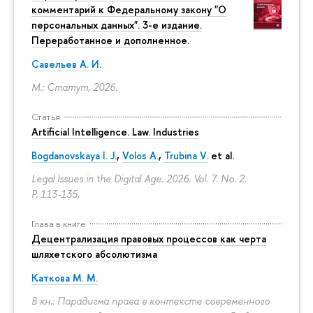
комментарий к Федеральному закону "О
персональных данных". 3-е издание.
Переработанное и дополненное.
Савельев А. И.
М.: Статут, 2026.
Статья
Artificial Intelligence. Law. Industries
Bogdanovskaya I. J.
,
Volos A.
,
Trubina V.
et al.
Legal Issues in the Digital Age. 2026. Vol. 7. No. 2.
P. 113-135.
Глава в книге
Децентрализация правовых процессов как черта
шляхетского абсолютизма
Каткова М. М.
В кн.: Парадигма права в контексте современного