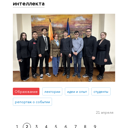
интеллекта
Образование
лектории
идеи и опыт
студенты
репортаж о событии
21 апреля
1
2
3
4
5
6
7
8
9