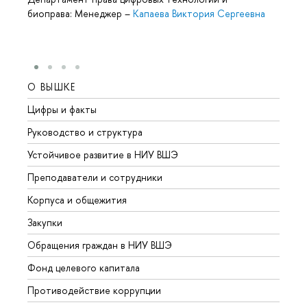
биоправа: Менеджер
–
Капаева Виктория Сергеевна
О ВЫШКЕ
ОБР
Цифры и факты
Лице
Руководство и структура
Довуз
Устойчивое развитие в НИУ ВШЭ
Олим
Преподаватели и сотрудники
Прием
Корпуса и общежития
Вышк
Закупки
Прием
Обращения граждан в НИУ ВШЭ
Аспир
Фонд целевого капитала
Допол
Противодействие коррупции
Центр