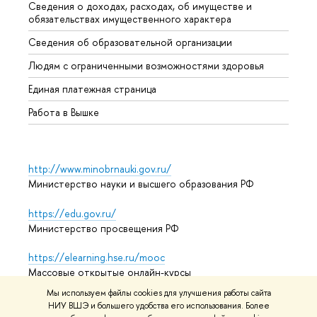
Сведения о доходах, расходах, об имуществе и
Бизне
обязательствах имущественного характера
Образ
Сведения об образовательной организации
Обрат
Людям с ограниченными возможностями здоровья
Единая платежная страница
Работа в Вышке
http://www.minobrnauki.gov.ru/
Министерство науки и высшего образования РФ
https://edu.gov.ru/
Министерство просвещения РФ
https://elearning.hse.ru/mooc
Массовые открытые онлайн-курсы
Мы используем файлы cookies для улучшения работы сайта
НИУ ВШЭ и большего удобства его использования. Более