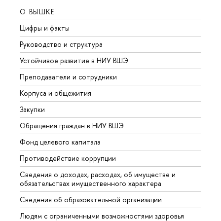
О ВЫШКЕ
ОБР
Цифры и факты
Лице
Руководство и структура
Довуз
Устойчивое развитие в НИУ ВШЭ
Олим
Преподаватели и сотрудники
Прием
Корпуса и общежития
Вышк
Закупки
Прием
Обращения граждан в НИУ ВШЭ
Аспир
Фонд целевого капитала
Допол
Противодействие коррупции
Центр
Сведения о доходах, расходах, об имуществе и
Бизне
обязательствах имущественного характера
Образ
Сведения об образовательной организации
Обрат
Людям с ограниченными возможностями здоровья