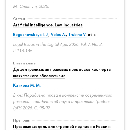
М.: Статут, 2026.
Статья
Artificial Intelligence. Law. Industries
Bogdanovskaya I. J.
,
Volos A.
,
Trubina V.
et al.
Legal Issues in the Digital Age. 2026. Vol. 7. No. 2.
P. 113-135.
Глава в книге
Децентрализация правовых процессов как черта
шляхетского абсолютизма
Каткова М. М.
В кн.: Парадигма права в контексте современного
развития юридической науки и практики. Гродно:
ГрГУ, 2026.
С. 93-97.
Препринт
Правовая модель электронной подписи в России: