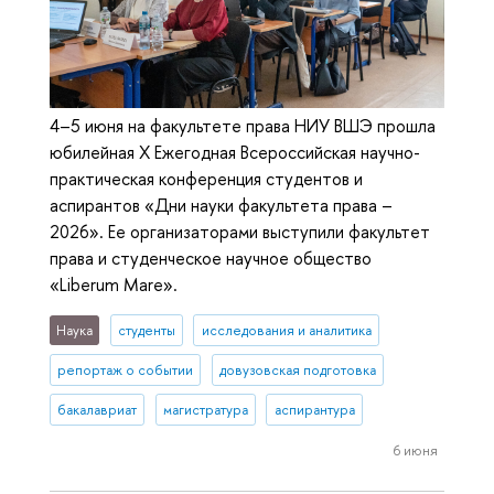
4–5 июня на факультете права НИУ ВШЭ прошла
юбилейная X Ежегодная Всероссийская научно-
практическая конференция студентов и
аспирантов «Дни науки факультета права –
2026». Ее организаторами выступили факультет
права и студенческое научное общество
«Liberum Mare».
Наука
студенты
исследования и аналитика
репортаж о событии
довузовская подготовка
бакалавриат
магистратура
аспирантура
6 июня