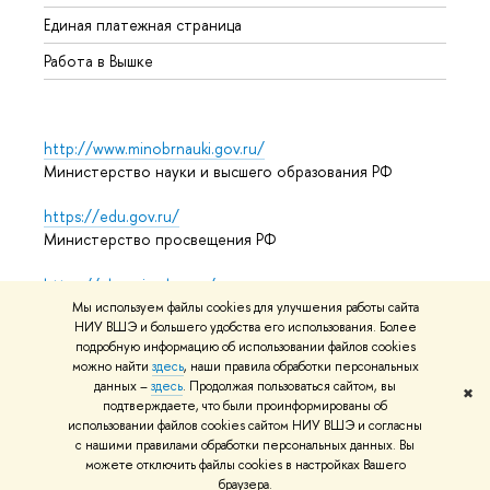
Единая платежная страница
Работа в Вышке
http://www.minobrnauki.gov.ru/
Министерство науки и высшего образования РФ
https://edu.gov.ru/
Министерство просвещения РФ
https://elearning.hse.ru/mooc
Массовые открытые онлайн-курсы
Мы используем файлы cookies для улучшения работы сайта
НИУ ВШЭ и большего удобства его использования. Более
подробную информацию об использовании файлов cookies
можно найти
здесь
, наши правила обработки персональных
© НИУ ВШЭ 1993–2026
Адреса и контакты
Условия
данных –
здесь
. Продолжая пользоваться сайтом, вы
✖
подтверждаете, что были проинформированы об
использования материалов
Политика конфиденциальности
использовании файлов cookies сайтом НИУ ВШЭ и согласны
Карта сайта
с нашими правилами обработки персональных данных. Вы
можете отключить файлы cookies в настройках Вашего
Редактору
браузера.