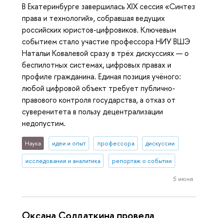
В Екатеринбурге завершилась XIX сессия «Синтез
права и технологий», собравшая ведущих
российских юристов-цифровиков. Ключевым
событием стало участие профессора НИУ ВШЭ
Натальи Ковалевой сразу в трёх дискуссиях — о
беспилотных системах, цифровых правах и
профиле гражданина. Единая позиция учёного:
любой цифровой объект требует публично-
правового контроля государства, а отказ от
суверенитета в пользу децентрализации
недопустим.
Наука
идеи и опыт
профессора
дискуссии
исследования и аналитика
репортаж о событии
5 июня
Оксана Солдаткина провела