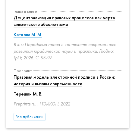
Глава в книге
Децентрализация правовых процессов как черта
шляхетского абсолютизма
Каткова М. М.
В кн.: Парадигма права в контексте современного
развития юридической науки и практики. Гродно:
ГрГУ, 2026.
С. 93-97.
Препринт
Правовая модель электронной подписи в России:
история и вызовы современности
Терешин М. В.
Preprints.ru. . НЭИКОН, 2022
Все публикации