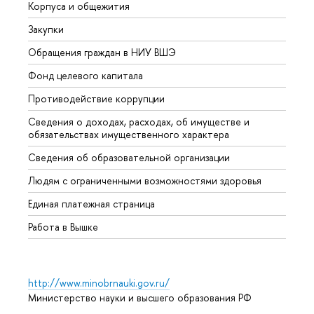
Корпуса и общежития
Вышк
Закупки
Прием
Обращения граждан в НИУ ВШЭ
Аспир
Фонд целевого капитала
Допол
Противодействие коррупции
Центр
Сведения о доходах, расходах, об имуществе и
Бизне
обязательствах имущественного характера
Образ
Сведения об образовательной организации
Обрат
Людям с ограниченными возможностями здоровья
Единая платежная страница
Работа в Вышке
http://www.minobrnauki.gov.ru/
Министерство науки и высшего образования РФ