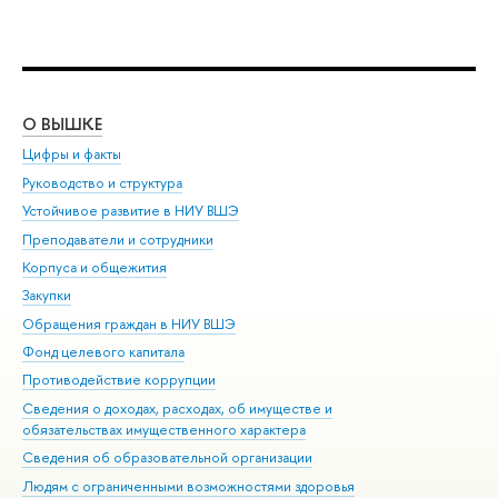
О ВЫШКЕ
ОБ
Цифры и факты
Ли
Руководство и структура
Дов
Устойчивое развитие в НИУ ВШЭ
Ол
Преподаватели и сотрудники
При
Корпуса и общежития
Вы
Закупки
При
Обращения граждан в НИУ ВШЭ
Ас
Фонд целевого капитала
До
Противодействие коррупции
Цен
Сведения о доходах, расходах, об имуществе и
Би
обязательствах имущественного характера
Об
Сведения об образовательной организации
Обр
Людям с ограниченными возможностями здоровья