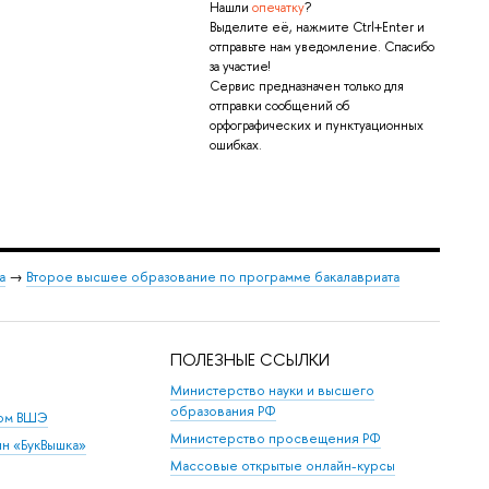
Нашли
опечатку
?
Выделите её, нажмите Ctrl+Enter и
отправьте нам уведомление. Спасибо
за участие!
Сервис предназначен только для
отправки сообщений об
орфографических и пунктуационных
ошибках.
а
→
Второе высшее образование по программе бакалавриата
ПОЛЕЗНЫЕ ССЫЛКИ
Министерство науки и высшего
образования РФ
дом ВШЭ
Министерство просвещения РФ
ин «БукВышка»
Массовые открытые онлайн-курсы