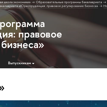
ая школа экономики»
Образовательные программы бакалавриата
акалавриата «Юриспруденция: правовое регулирование бизнеса»
Н
программа
ия: правовое
 бизнеса»
Выпускникам
»