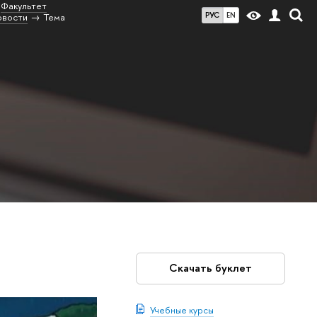
Факультет
РУС
EN
овости
Тема
Скачать буклет
Учебные курсы