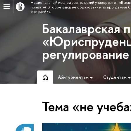
Национальный исследовательский университет «Высш
права
Второе высшее образование по программе б
«не учеба»
Бакалаврская 
«Юриспруденц
регулирование
Абитуриентам
Студентам
Тема «не учеба