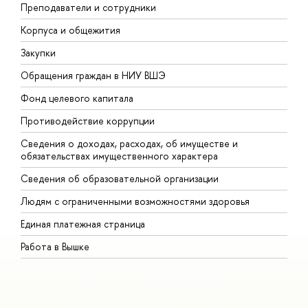
Преподаватели и сотрудники
П
Корпуса и общежития
В
Закупки
П
Обращения граждан в НИУ ВШЭ
А
Фонд целевого капитала
Д
Противодействие коррупции
Ц
Сведения о доходах, расходах, об имуществе и
Б
обязательствах имущественного характера
О
Сведения об образовательной организации
О
Людям с ограниченными возможностями здоровья
Единая платежная страница
Работа в Вышке