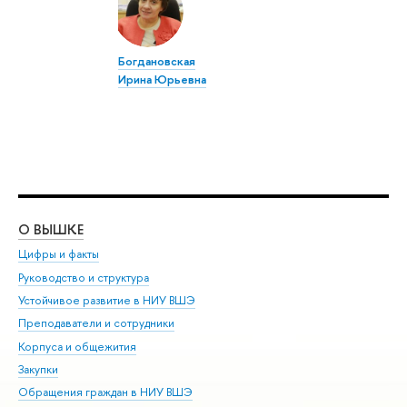
Богдановская
Ирина Юрьевна
О ВЫШКЕ
ОБ
Цифры и факты
Ли
Руководство и структура
Дов
Устойчивое развитие в НИУ ВШЭ
Ол
Преподаватели и сотрудники
При
Корпуса и общежития
Вы
Закупки
При
Обращения граждан в НИУ ВШЭ
Ас