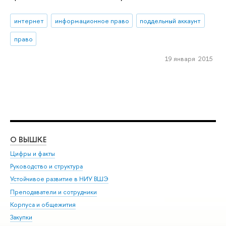
интернет
информационное право
поддельный аккаунт
право
19 января 2015
О ВЫШКЕ
ОБ
Цифры и факты
Ли
Руководство и структура
Дов
Устойчивое развитие в НИУ ВШЭ
Ол
Преподаватели и сотрудники
При
Корпуса и общежития
Вы
Закупки
При