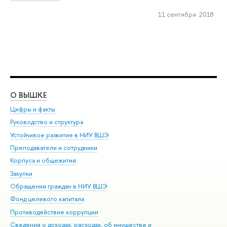
11 сентября 2018
О ВЫШКЕ
ОБ
Цифры и факты
Ли
Руководство и структура
Дов
Устойчивое развитие в НИУ ВШЭ
Ол
Преподаватели и сотрудники
При
Корпуса и общежития
Вы
Закупки
При
Обращения граждан в НИУ ВШЭ
Ас
Фонд целевого капитала
До
Противодействие коррупции
Цен
Сведения о доходах, расходах, об имуществе и
Би