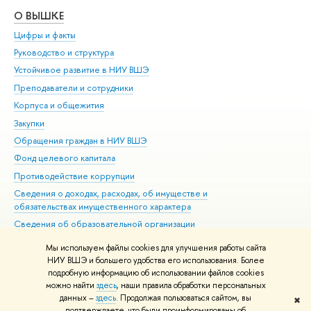
О ВЫШКЕ
ОБ
Цифры и факты
Ли
Руководство и структура
Дов
Устойчивое развитие в НИУ ВШЭ
Ол
Преподаватели и сотрудники
При
Корпуса и общежития
Вы
Закупки
При
Обращения граждан в НИУ ВШЭ
Ас
Фонд целевого капитала
До
Противодействие коррупции
Цен
Сведения о доходах, расходах, об имуществе и
Би
обязательствах имущественного характера
Об
Сведения об образовательной организации
Обр
Людям с ограниченными возможностями здоровья
Мы используем файлы cookies для улучшения работы сайта
Единая платежная страница
НИУ ВШЭ и большего удобства его использования. Более
подробную информацию об использовании файлов cookies
Работа в Вышке
можно найти
здесь
, наши правила обработки персональных
данных –
здесь
. Продолжая пользоваться сайтом, вы
✖
Редактору
подтверждаете, что были проинформированы об