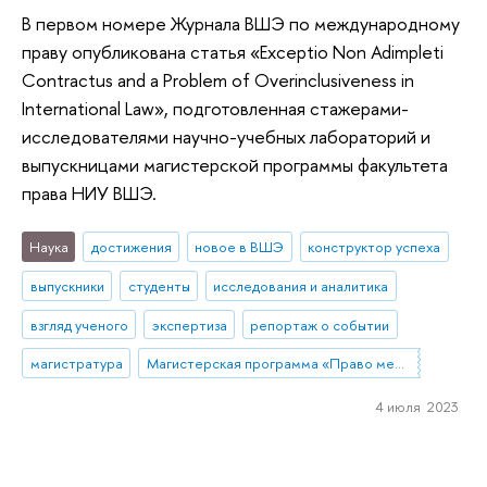
В первом номере Журнала ВШЭ по международному
праву опубликована статья «Exceptio Non Adimpleti
Contractus and a Problem of Overinclusiveness in
International Law», подготовленная стажерами-
исследователями научно-учебных лабораторий и
выпускницами магистерской программы факультета
права НИУ ВШЭ.
Наука
достижения
новое в ВШЭ
конструктор успеха
выпускники
студенты
исследования и аналитика
взгляд ученого
экспертиза
репортаж о событии
магистратура
Магистерская программа «Право международной торговли и разрешение споров/Law of International Trade and Dispute Resolution»
4 июля 2023