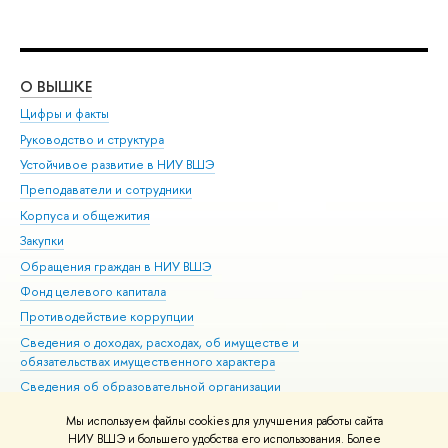
О ВЫШКЕ
ОБ
Цифры и факты
Ли
Руководство и структура
Дов
Устойчивое развитие в НИУ ВШЭ
Ол
Преподаватели и сотрудники
При
Корпуса и общежития
Вы
Закупки
При
Обращения граждан в НИУ ВШЭ
Ас
Фонд целевого капитала
До
Противодействие коррупции
Цен
Сведения о доходах, расходах, об имуществе и
Би
обязательствах имущественного характера
Об
Сведения об образовательной организации
Обр
Людям с ограниченными возможностями здоровья
Мы используем файлы cookies для улучшения работы сайта
Единая платежная страница
НИУ ВШЭ и большего удобства его использования. Более