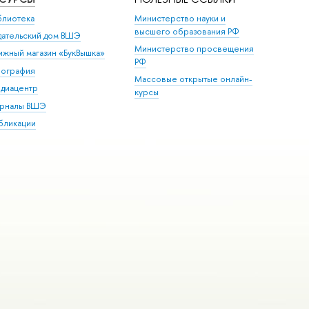
блиотека
Министерство науки и
высшего образования РФ
дательский дом ВШЭ
Министерство просвещения
ижный магазин «БукВышка»
РФ
пография
Массовые открытые онлайн-
диацентр
курсы
рналы ВШЭ
бликации