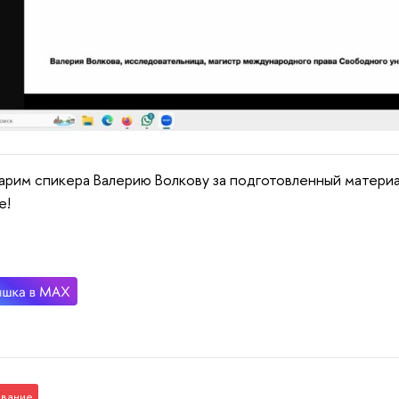
арим спикера Валерию Волкову за подготовленный материал
е!
вание