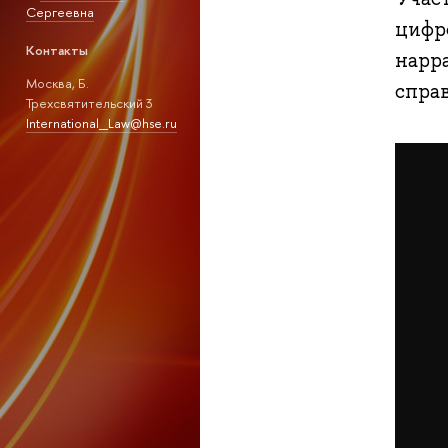
Сергеевна
цифро
Контакты
нарр
Москва, Б.
спра
Трехсвятительский 3
International_Law@hse.ru