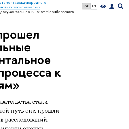
ртамент международного
РУС
EN
словиях экономических
 документальное кино: от Нюрнбергского
 прошел
льные
ентальное
процесса к
ям»
зательства стали
кой путь они прошли
х расследований.
андарты оценки