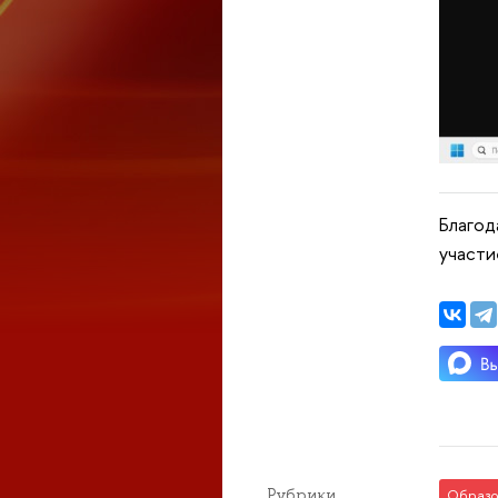
Благод
участи
Рубрики
Образо