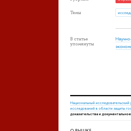
Темы
исслед
Научно
В статье
упомянуты
эконом
Национальный исследовательский 
исследований в области защиты го
доказательства и документальное
О ВЫШКЕ