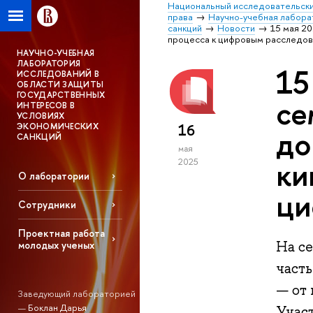
Национальный исследовательски
права
Научно-учебная лабора
санкций
Новости
15 мая 2
процесса к цифровым расследо
НАУЧНО-УЧЕБНАЯ
ЛАБОРАТОРИЯ
15
ИССЛЕДОВАНИЙ В
ОБЛАСТИ ЗАЩИТЫ
ГОСУДАРСТВЕННЫХ
се
ИНТЕРЕСОВ В
УСЛОВИЯХ
16
ЭКОНОМИЧЕСКИХ
до
САНКЦИЙ
мая
ки
2025
О лаборатории
ци
Сотрудники
Проектная работа
На се
молодых ученых
част
— от
Заведующий лабораторией
—
Боклан Дарья
Учас