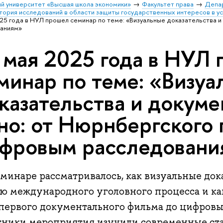
й университет «Высшая школа экономики»
Факультет права
Депа
тория исследований в области защиты государственных интересов в у
025 года в НУЛ прошел семинар по теме: «Визуальные доказательства и
ваниям»
 мая 2025 года в НУЛ
минар по теме: «Визуа
казательства и докум
но: от Нюрнбергского 
фровым расследовани
минаре рассматривалось, как визуальные дока
ью международного уголовного процесса и ка
 первого документального фильма до цифровы
тники мероприятия изучили современные ст