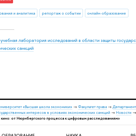
ования и аналитика
репортаж о событии
онлайн-образование
-учебная лаборатория исследований в области защиты государс
ических санкций
университет «Высшая школа экономики»
→
Факультет права
→
Департамент
сударственных интересов в условиях экономических санкций
→
Новости
 кино: от Нюрнбергского процесса к цифровым расследованиям»
ОБРАЗОВАНИЕ
НАУКА
Р