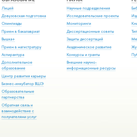
Лицей
Научные подразделения
Би
Довузовская подготовка
Исследовательские проекты
Из
Олимпиады
Мониторинги
Кн
Прием в бакалавриат
Диссертационные советы
Ти
Вышка+
Защиты диссертаций
Ме
Прием в магистратуру
Академическое развитие
Жу
Аспирантура
Конкурсы и гранты
Пу
Дополнительное
Внешние научно-
образование
информационные ресурсы
Центр развития карьеры
Бизнес-инкубатор ВШЭ
Образовательные
партнерства
Обратная связь и
взаимодействие с
получателями услуг