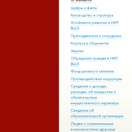
Цифры и факты
Руководство и структура
Устойчивое развитие в НИУ
ВШЭ
Преподаватели и сотрудники
Корпуса и общежития
Закупки
Обращения граждан в НИУ
ВШЭ
Фонд целевого капитала
Противодействие коррупции
Сведения о доходах,
расходах, об имуществе и
обязательствах
имущественного характера
Сведения об
образовательной организации
Людям с ограниченными
возможностями здоровья