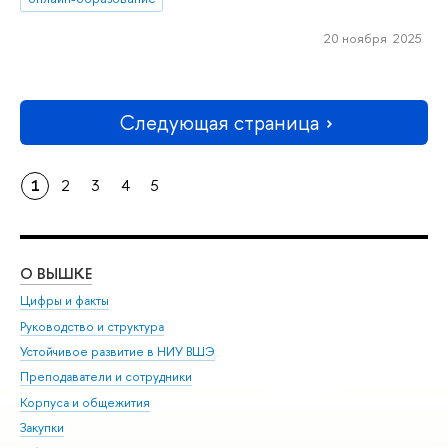
20 ноября 2025
Следующая страница
1
2
3
4
5
О ВЫШКЕ
ОБ
Цифры и факты
Ли
Руководство и структура
Дов
Устойчивое развитие в НИУ ВШЭ
Ол
Преподаватели и сотрудники
При
Корпуса и общежития
Вы
Закупки
При