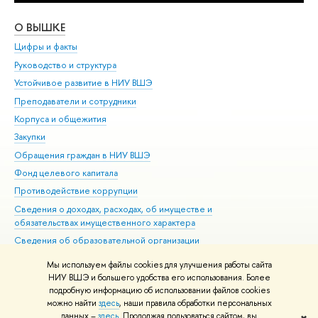
О ВЫШКЕ
ОБ
Цифры и факты
Ли
Руководство и структура
Дов
Устойчивое развитие в НИУ ВШЭ
Ол
Преподаватели и сотрудники
При
Корпуса и общежития
Вы
Закупки
При
Обращения граждан в НИУ ВШЭ
Ас
Фонд целевого капитала
До
Противодействие коррупции
Цен
Сведения о доходах, расходах, об имуществе и
Би
обязательствах имущественного характера
Об
Сведения об образовательной организации
Обр
Людям с ограниченными возможностями здоровья
Мы используем файлы cookies для улучшения работы сайта
Единая платежная страница
НИУ ВШЭ и большего удобства его использования. Более
подробную информацию об использовании файлов cookies
Работа в Вышке
можно найти
здесь
, наши правила обработки персональных
данных –
здесь
. Продолжая пользоваться сайтом, вы