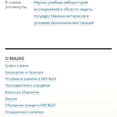
Научно-учебная лаборатория
В статье
упомянуты
исследований в области защиты
государственных интересов в
условиях экономических санкций
О ВЫШКЕ
ОБ
Цифры и факты
Ли
Руководство и структура
Дов
Устойчивое развитие в НИУ ВШЭ
Ол
Преподаватели и сотрудники
При
Корпуса и общежития
Вы
Закупки
При
Обращения граждан в НИУ ВШЭ
Ас
Фонд целевого капитала
До