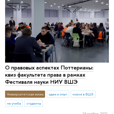
О правовых аспектах Поттерианы:
квиз факультета права в рамках
Фестиваля науки НИУ ВШЭ
Университетская жизнь
идеи и опыт
новое в ВШЭ
не учеба
студенты
24 ноября 2022