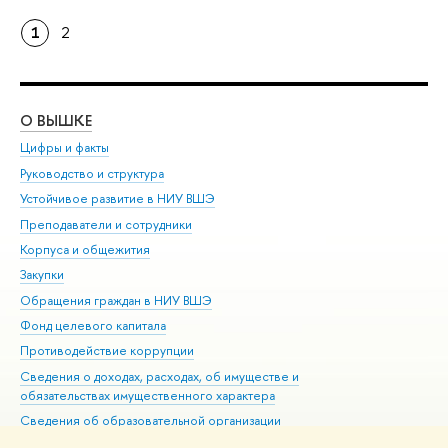
1
2
О ВЫШКЕ
ОБ
Цифры и факты
Ли
Руководство и структура
Дов
Устойчивое развитие в НИУ ВШЭ
Ол
Преподаватели и сотрудники
При
Корпуса и общежития
Вы
Закупки
При
Обращения граждан в НИУ ВШЭ
Ас
Фонд целевого капитала
До
Противодействие коррупции
Цен
Сведения о доходах, расходах, об имуществе и
Би
обязательствах имущественного характера
Об
Сведения об образовательной организации
Обр
Людям с ограниченными возможностями здоровья