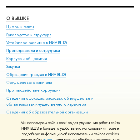
О ВЫШКЕ
ОБ
Цифры и факты
Ли
Руководство и структура
Дов
Устойчивое развитие в НИУ ВШЭ
Ол
Преподаватели и сотрудники
При
Корпуса и общежития
Вы
Закупки
При
Обращения граждан в НИУ ВШЭ
Ас
Фонд целевого капитала
До
Противодействие коррупции
Цен
Сведения о доходах, расходах, об имуществе и
Би
обязательствах имущественного характера
Об
Сведения об образовательной организации
Обр
Людям с ограниченными возможностями здоровья
Мы используем файлы cookies для улучшения работы сайта
Единая платежная страница
НИУ ВШЭ и большего удобства его использования. Более
подробную информацию об использовании файлов cookies
Работа в Вышке
можно найти
здесь
, наши правила обработки персональных