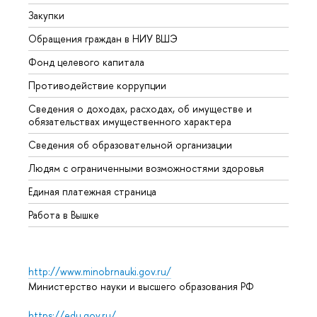
Закупки
Прием
Обращения граждан в НИУ ВШЭ
Аспир
Фонд целевого капитала
Допол
Противодействие коррупции
Центр
Сведения о доходах, расходах, об имуществе и
Бизне
обязательствах имущественного характера
Образ
Сведения об образовательной организации
Обрат
Людям с ограниченными возможностями здоровья
Единая платежная страница
Работа в Вышке
http://www.minobrnauki.gov.ru/
Министерство науки и высшего образования РФ
https://edu.gov.ru/