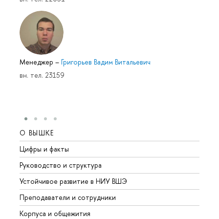
Менеджер
–
Григорьев Вадим Витальевич
вн. тел. 23159
О ВЫШКЕ
ОБР
Цифры и факты
Лице
Руководство и структура
Довуз
Устойчивое развитие в НИУ ВШЭ
Олим
Преподаватели и сотрудники
Прием
Корпуса и общежития
Вышк