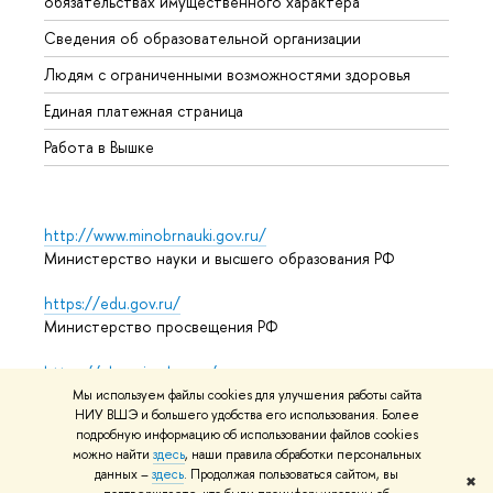
обязательствах имущественного характера
Образ
Сведения об образовательной организации
Обрат
Людям с ограниченными возможностями здоровья
Единая платежная страница
Работа в Вышке
http://www.minobrnauki.gov.ru/
Министерство науки и высшего образования РФ
https://edu.gov.ru/
Министерство просвещения РФ
https://elearning.hse.ru/mooc
Массовые открытые онлайн-курсы
Мы используем файлы cookies для улучшения работы сайта
НИУ ВШЭ и большего удобства его использования. Более
подробную информацию об использовании файлов cookies
можно найти
здесь
, наши правила обработки персональных
© НИУ ВШЭ 1993–2026
Адреса и контакты
Условия
данных –
здесь
. Продолжая пользоваться сайтом, вы
✖