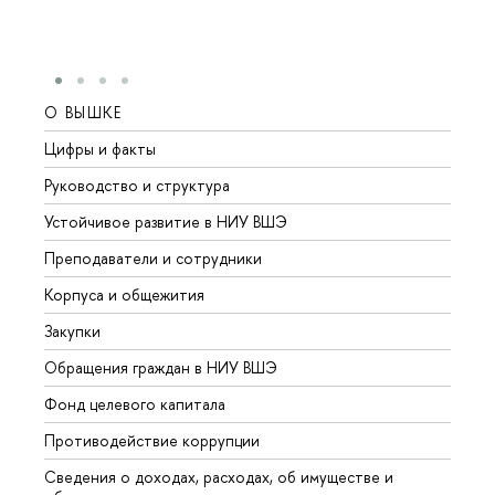
О ВЫШКЕ
ОБР
Цифры и факты
Лице
Руководство и структура
Довуз
Устойчивое развитие в НИУ ВШЭ
Олим
Преподаватели и сотрудники
Прием
Корпуса и общежития
Вышк
Закупки
Прием
Обращения граждан в НИУ ВШЭ
Аспир
Фонд целевого капитала
Допол
Противодействие коррупции
Центр
Сведения о доходах, расходах, об имуществе и
Бизне