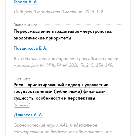
Гареев А. А.
Сибирский юридический вестник. 2026. Т. 2.
Глава в книге
Переосмысление парадигмы землеустройства:
экологические приоритеты
Позднякова Е. А.
В кн.: Экологическая парадигма российского права:
монография. М.: ИНФРА-М, 2026. Гл. 2.
С. 134-149.
Препринт
Риск - ориентированный подход в управлении
государственными (публичными) финансами:
сущность, особенности и перспективы
В печати
Дощатов А. А.
Экономические науки. АА1. Федеральное
государственное бюджетное образовательное