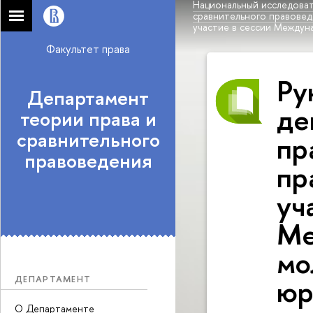
Национальный исследоват
сравнительного правове
участие в сессии Между
Факультет права
Ру
Департамент
де
теории права и
сравнительного
пр
правоведения
пр
уч
Ме
мо
юр
ДЕПАРТАМЕНТ
О Департаменте