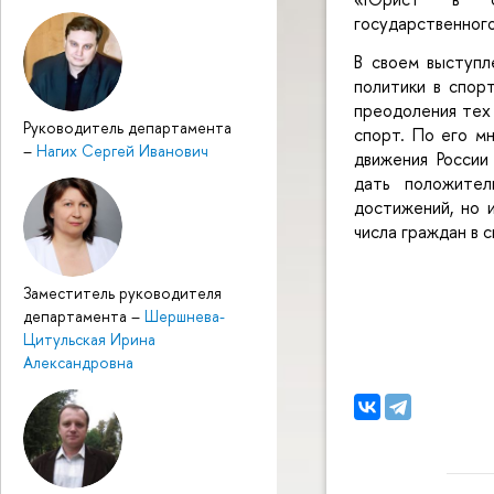
государственног
В своем выступл
политики в спор
преодоления тех 
Руководитель департамента
спорт. По его м
–
Нагих Сергей Иванович
движения Росси
дать положител
достижений, но 
числа граждан в 
Заместитель руководителя
департамента
–
Шершнева-
Цитульская Ирина
Александровна