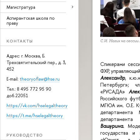
Магистратура
Аспирантская школа по
праву
КОНТАКТЫ
С.И. Нагих на сесс
Адрес: г. Москва, Б.
Трехсвятительский пер., д. 3,
Спикерами сесси
452
ФХР, управляющи
Александр
, к.ю
E-mail:
theoryoflaw@hse.ru
Петербург»; ч
Тел.: 8 495 772 95 90
«РУСАДА»
Але
доб.22051
Российского фут
МГЮА им. О.Е. 
https://vk.com/hselegaltheory
департамента
https://t.me/hselegaltheory
департаме
Вашурина
. Моде
государства и 
РУКОВОДСТВО
«Юрист в сфе