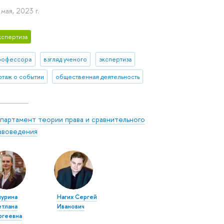
мая, 2023 г.
кспертиза
рофессора
взгляд ученого
экспертиза
таж о событии
общественная деятельность
партамент теории права и сравнительного
авоведения
шурина
Нагих Сергей
етлана
Иванович
ргеевна