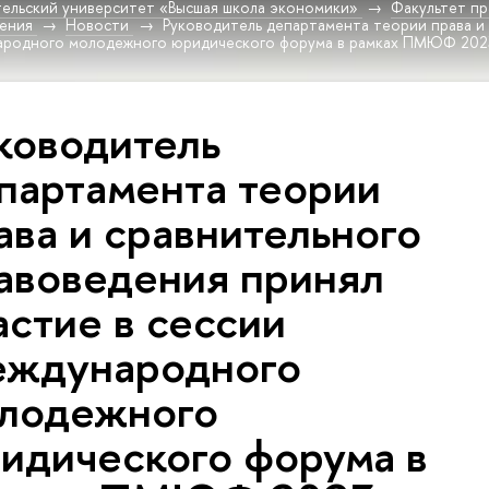
ельский университет «Высшая школа экономики»
Факультет пр
дения
Новости
Руководитель департамента теории права и
народного молодежного юридического форума в рамках ПМЮФ 202
ководитель
партамента теории
ава и сравнительного
авоведения принял
астие в сессии
ждународного
лодежного
идического форума в