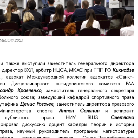
ии ММЮФ 2023
и также выступили заместитель генерального директора
й директор ВХЛ, арбитр НЦСА, МКАС при ТПП РФ
Кикнадзе
.н., адвокат Международной коллегии адвокатов «Санкт-
лен Дисциплинарного антидопингового комитета РАА
ксандр Кравченко
, заместитель генерального секретаря
больного союза; заведующий кафедрой спортивного права
Кутафина
Денис Рогачев
, заместитель директора правового
 Министерства спорта
Антон Солянин
и аспирант
нта публичного права НИУ ВШЭ
Светлана
рировал дискуссию доцент кафедры теории и истории
права, научный руководитель программы магистратуры
ре спортивного права» Санкт-Петербургского