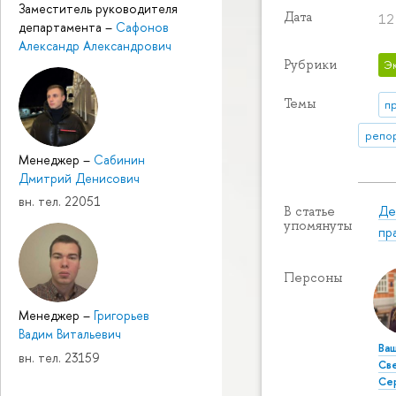
Заместитель руководителя
Дата
12 
департамента
–
Сафонов
Александр Александрович
Рубрики
Э
Темы
п
репор
Менеджер
–
Сабинин
Дмитрий Денисович
вн. тел. 22051
Де
В статье
упомянуты
пр
Персоны
Менеджер
–
Григорьев
Вадим Витальевич
Ва
вн. тел. 23159
Св
Се