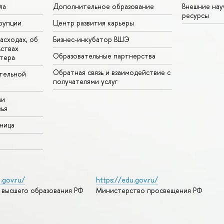
ла
Дополнительное образование
Внешние на
ресурсы
рупции
Центр развития карьеры
асходах, об
Бизнес-инкубатор ВШЭ
ьствах
Образовательные партнерства
тера
Обратная связь и взаимодействие с
тельной
получателями услуг
ми
ья
аница
.gov.ru/
https://edu.gov.ru/
 высшего образования РФ
Министерство просвещения РФ