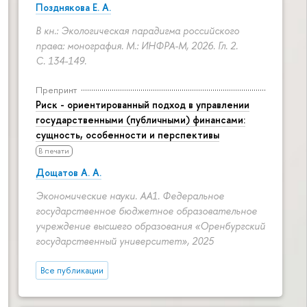
Позднякова Е. А.
В кн.: Экологическая парадигма российского
права: монография. М.: ИНФРА-М, 2026. Гл. 2.
С. 134-149.
Препринт
Риск - ориентированный подход в управлении
государственными (публичными) финансами:
сущность, особенности и перспективы
В печати
Дощатов А. А.
Экономические науки. АА1. Федеральное
государственное бюджетное образовательное
учреждение высшего образования «Оренбургский
государственный университет», 2025
Все публикации