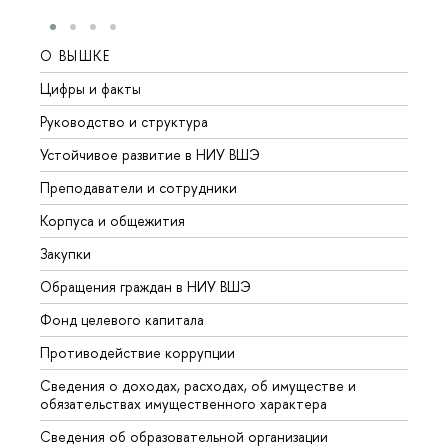
О ВЫШКЕ
ОБР
Цифры и факты
Лице
Руководство и структура
Довуз
Устойчивое развитие в НИУ ВШЭ
Олим
Преподаватели и сотрудники
Прием
Корпуса и общежития
Вышк
Закупки
Прием
Обращения граждан в НИУ ВШЭ
Аспир
Фонд целевого капитала
Допол
Противодействие коррупции
Центр
Сведения о доходах, расходах, об имуществе и
Бизне
обязательствах имущественного характера
Образ
Сведения об образовательной организации