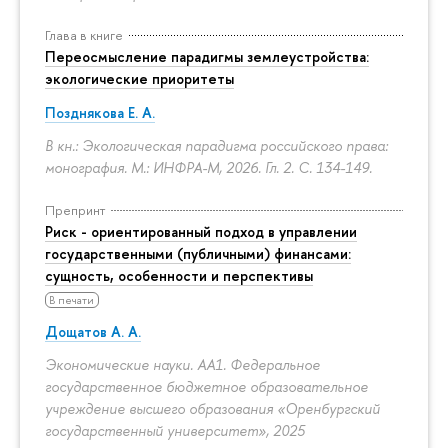
Глава в книге
Переосмысление парадигмы землеустройства:
экологические приоритеты
Позднякова Е. А.
В кн.: Экологическая парадигма российского права:
монография. М.: ИНФРА-М, 2026. Гл. 2.
С. 134-149.
Препринт
Риск - ориентированный подход в управлении
государственными (публичными) финансами:
сущность, особенности и перспективы
В печати
Дощатов А. А.
Экономические науки. АА1. Федеральное
государственное бюджетное образовательное
учреждение высшего образования «Оренбургский
государственный университет», 2025