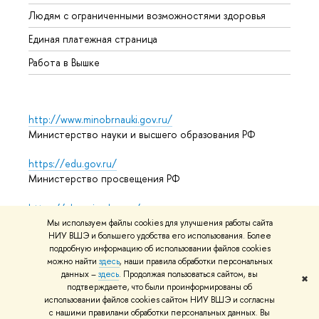
Обрат
Людям с ограниченными возможностями здоровья
Единая платежная страница
Работа в Вышке
http://www.minobrnauki.gov.ru/
Министерство науки и высшего образования РФ
https://edu.gov.ru/
Министерство просвещения РФ
https://elearning.hse.ru/mooc
Массовые открытые онлайн-курсы
Мы используем файлы cookies для улучшения работы сайта
НИУ ВШЭ и большего удобства его использования. Более
подробную информацию об использовании файлов cookies
можно найти
здесь
, наши правила обработки персональных
© НИУ ВШЭ 1993–2026
Адреса и контакты
Условия
данных –
здесь
. Продолжая пользоваться сайтом, вы
✖
подтверждаете, что были проинформированы об
использования материалов
Политика конфиденциальности
использовании файлов cookies сайтом НИУ ВШЭ и согласны
Карта сайта
с нашими правилами обработки персональных данных. Вы