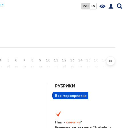
 и
РУС
EN
4
5
6
7
8
9
10
11
12
13
14
15
16
17
18
19
пт
сб
вс
пн
вт
ср
чт
пт
сб
вс
пн
вт
ср
чт
пт
сб
РУБРИКИ
Все мероприятия
Нашли
опечатку
?
Выделите её, нажмите Ctrl+Enter и