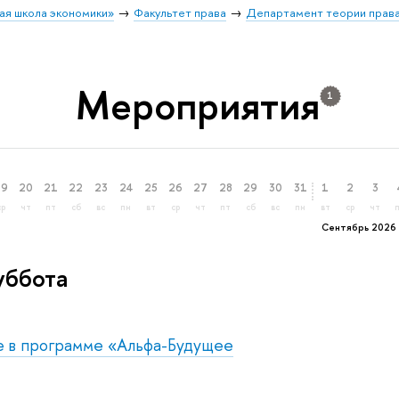
ая школа экономики»
Факультет права
Департамент теории права
Мероприятия
1
19
20
21
22
23
24
25
26
27
28
29
30
31
1
2
3
ср
чт
пт
сб
вс
пн
вт
ср
чт
пт
сб
вс
пн
вт
ср
чт
Сентябрь 2026
уббота
ие в программе «Альфа-Будущее