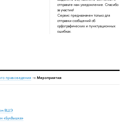
отправьте нам уведомление. Спасибо
за участие!
Сервис предназначен только для
отправки сообщений об
орфографических и пунктуационных
ошибках.
ого правоведения
→
Мероприятия
дом ВШЭ
ин «БукВышка»