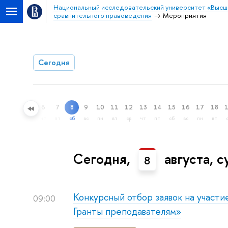
Национальный исследовательский университет «Высш
сравнительного правоведения
Мероприятия
Сегодня
6
7
8
9
10
11
12
13
14
15
16
17
18
ный поиск
чт
пт
сб
вс
пн
вт
ср
чт
пт
сб
вс
пн
вт
Сегодня,
августа, с
8
Конкурсный отбор заявок на участ
09:00
Гранты преподавателям»