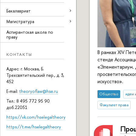
Бакалавриат
Магистратура
Аспирантская школа по
праву
В рамках XIV Пе
КОНТАКТЫ
стенде Ассоциаци
«Элементариум. Д
Адрес: г. Москва, Б.
просветительско
Трехсвятительский пер., д. 3,
искусство».
452
E-mail:
theoryoflaw@hse.ru
Общество
идеи 
Тел.: 8 495 772 95 90
Факультет права
доб.22051
https://vk.com/hselegaltheory
Прош
https://t.me/hselegaltheory