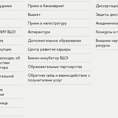
удники
Прием в бакалавриат
Диссертаци
Вышка+
Защиты дисс
Прием в магистратуру
Академическ
 НИУ ВШЭ
Аспирантура
Конкурсы и 
ла
Дополнительное образование
Внешние на
ресурсы
рупции
Центр развития карьеры
асходах, об
Бизнес-инкубатор ВШЭ
ьствах
Образовательные партнерства
тера
Обратная связь и взаимодействие с
тельной
получателями услуг
ми
ья
аница