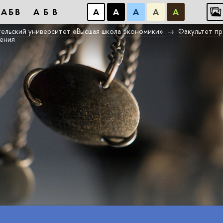
АБB
АБB
А
А
А
А
А
ельский университет «Высшая школа экономики»
Факультет пр
дения