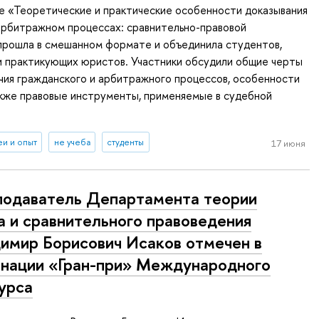
е «Теоретические и практические особенности доказывания
арбитражном процессах: сравнительно-правовой
прошла в смешанном формате и объединила студентов,
и практикующих юристов. Участники обсудили общие черты
чия гражданского и арбитражного процессов, особенности
акже правовые инструменты, применяемые в судебной
еи и опыт
не учеба
студенты
17 июня
одаватель Департамента теории
а и сравнительного правоведения
имир Борисович Исаков отмечен в
нации «Гран-при» Международного
урса