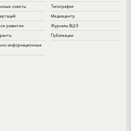
онные советы
Типография
ертаций
Медиацентр
ое развитие
Журналы ВШЭ
гранты
Публикации
учно-информационные