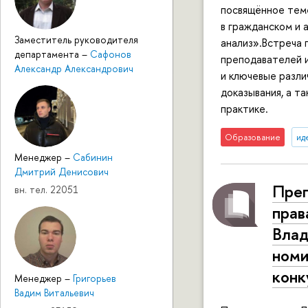
посвящённое тем
в гражданском и 
Заместитель руководителя
анализ».Встреча 
департамента
–
Сафонов
преподавателей 
Александр Александрович
и ключевые разли
доказывания, а т
практике.
Образование
ид
Менеджер
–
Сабинин
Дмитрий Денисович
Преп
вн. тел. 22051
прав
Влад
номи
конк
Менеджер
–
Григорьев
Вадим Витальевич