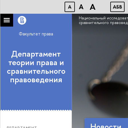
A
A
A
АБB
Национальный исследоват
сравнительного правове
Факультет права
Департамент
теории права и
сравнительного
правоведения
Новости
ДЕПАРТАМЕНТ