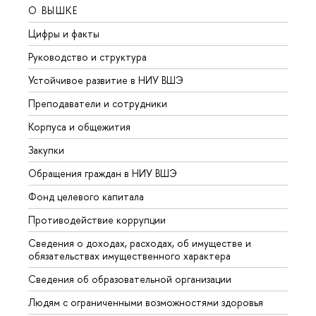
О ВЫШКЕ
ОБР
Цифры и факты
Лице
Руководство и структура
Довуз
Устойчивое развитие в НИУ ВШЭ
Олим
Преподаватели и сотрудники
Прием
Корпуса и общежития
Вышк
Закупки
Прием
Обращения граждан в НИУ ВШЭ
Аспир
Фонд целевого капитала
Допол
Противодействие коррупции
Центр
Сведения о доходах, расходах, об имуществе и
Бизне
обязательствах имущественного характера
Образ
Сведения об образовательной организации
Обрат
Людям с ограниченными возможностями здоровья