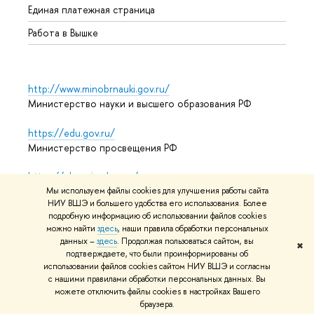
Единая платежная страница
Работа в Вышке
http://www.minobrnauki.gov.ru/
Министерство науки и высшего образования РФ
https://edu.gov.ru/
Министерство просвещения РФ
https://elearning.hse.ru/mooc
Массовые открытые онлайн-курсы
Мы используем файлы cookies для улучшения работы сайта
НИУ ВШЭ и большего удобства его использования. Более
подробную информацию об использовании файлов cookies
можно найти
здесь
, наши правила обработки персональных
данных –
здесь
. Продолжая пользоваться сайтом, вы
© НИУ ВШЭ 1993–2026
Адреса и контакты
Условия
✖
подтверждаете, что были проинформированы об
использования материалов
Политика конфиденциальности
использовании файлов cookies сайтом НИУ ВШЭ и согласны
Карта сайта
с нашими правилами обработки персональных данных. Вы
можете отключить файлы cookies в настройках Вашего
Редактору
браузера.