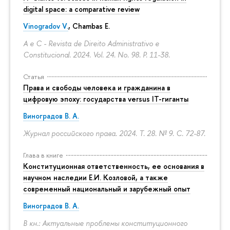
digital space: a comparative review
Vinogradov V.
, Chambas E.
A e C - Revista de Direito Administrativo e
Constitucional. 2024. Vol. 24. No. 98.
P. 11-38.
Статья
Права и свободы человека и гражданина в
цифровую эпоху: государства versus IT-гиганты
Виноградов В. А.
Журнал российского права. 2024. Т. 28. № 9.
С. 72-87.
Глава в книге
Конституционная ответственность, ее основания в
научном наследии Е.И. Козловой, а также
современный национальный и зарубежный опыт
Виноградов В. А.
В кн.: Актуальные проблемы конституционного