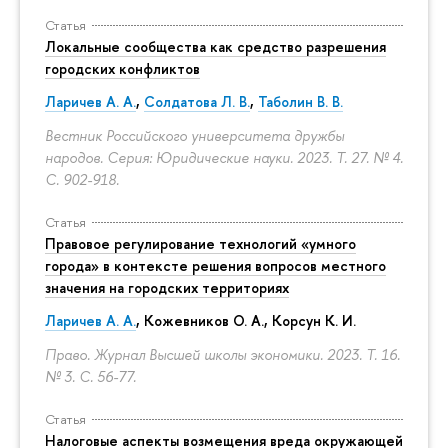
Статья
Локальные сообщества как средство разрешения
городских конфликтов
Ларичев А. А.
,
Солдатова Л. В.
,
Таболин В. В.
Вестник Российского университета дружбы
народов. Серия: Юридические науки. 2023. Т. 27. № 4.
С. 902-918.
Статья
Правовое регулирование технологий «умного
города» в контексте решения вопросов местного
значения на городских территориях
Ларичев А. А.
, Кожевников О. А., Корсун К. И.
Право. Журнал Высшей школы экономики. 2023. Т. 16.
№ 3.
С. 56-77.
Статья
Налоговые аспекты возмещения вреда окружающей