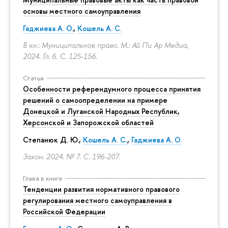
основы местного самоуправления
Гаджиева А. О.
,
Кошель А. С.
В кн.: Муниципальное право. М.: Ай Пи Ар Медиа,
2024. Гл. 6.
С. 125-156.
Статья
Особенности референдумного процесса принятия
решений о самоопределении на примере
Донецкой и Луганской Народных Республик,
Херсонской и Запорожской областей
Степанюк Д. Ю.,
Кошель А. С.
,
Гаджиева А. О.
Закон. 2024. № 7.
С. 196-207.
Глава в книге
Тенденции развития нормативного правового
регулирования местного самоуправления в
Российской Федерации