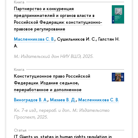
Книга
Партнерство и конкуренция
предпринимателей и органов власти в
Российской Федерации: конституционно-
правовое регулирование
Масленникова С. В.
,
Сушильников И. С.
,
Галстян Н.
А.
М.: Издательский дом НИУ ВШЭ, 2025.
Книга
Конституционное право Российской
Федерации. Издание седьмое,
переработанное и дополненное
Виноградов В. А.
,
Мазаев В. Д.
,
Масленникова С. В.
Кн. 7-е изд., перераб. и доп.. М.: Издательство
Проспект, 2025.
Статья
IT Giants vs. states in human rights regulation in