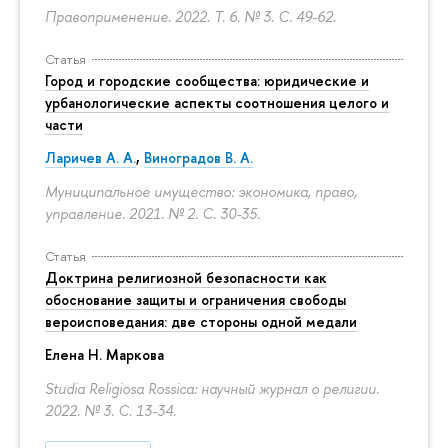
Правоприменение. 2022. Т. 6. № 3.
С. 49-62.
Статья
Город и городские сообщества: юридические и
урбанологические аспекты соотношения целого и
части
Ларичев А. А.
,
Виноградов В. А.
Муниципальное имущество: экономика, право,
управление. 2021. № 2.
С. 30-35.
Статья
Доктрина религиозной безопасности как
обоснование защиты и ограничения свободы
вероисповедания: две стороны одной медали
Елена Н. Маркова
Studia Religiosa Rossica: научный журнал о религии.
2022. № 3.
С. 13-34.