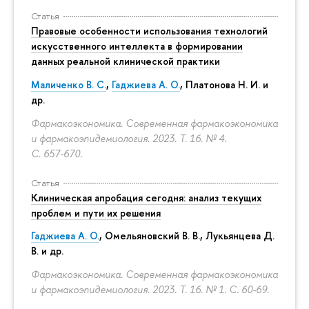
Статья
Правовые особенности использования технологий
искусственного интеллекта в формировании
данных реальной клинической практики
Маличенко В. С.
,
Гаджиева А. О.
, Платонова Н. И. и
др.
Фармакоэкономика. Современная фармакоэкономика
и фармакоэпидемиология. 2023. Т. 16. № 4.
С. 657-670.
Статья
Клиническая апробация сегодня: анализ текущих
проблем и пути их решения
Гаджиева А. О.
, Омельяновский В. В., Лукьянцева Д.
В. и др.
Фармакоэкономика. Современная фармакоэкономика
и фармакоэпидемиология. 2023. Т. 16. № 1.
С. 60-69.