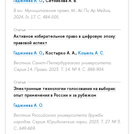
Гаджиева А. О.
, Ситникова А. В.
В кн.: Муниципальное право. М.: Ай Пи Ар Медиа,
2024. Гл. 17.
С. 484-505.
Статья
Активное избирательное право в цифровую эпоху:
правовой аспект
Гаджиева А. О.
, Костырко А. А.,
Кошель А. С.
Вестник Санкт-Петербургского университета.
Серия 14. Право. 2023. Т. 14. № 4.
С. 888-904.
Статья
Электронные технологии голосования на выборах:
опыт применения в России и за рубежом
Гаджиева А. О.
Вестник Российского университета дружбы
народов. Серия: Юридические науки. 2023. Т. 27. № 3.
С. 649-669.