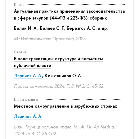
Книга
Актуальная практика применения законодательства
в сфере закупок (44-ФЗ и 223-ФЗ): сборник
Белик И. А., Беляев С. Г.,
Березгов А. С.
и др.
М.: Издательство Проспект, 2023.
Статья
В поле гравитации: структура и элементы
публичной власти
Ларичев А. А.
, Кожевников О. А.
Правоприменение. 2024. Т. 8. № 2.
С. 43-52.
Глава в книге
Местное самоуправление в зарубежных странах
Ларичев А. А.
В кн.: Муниципальное право. М.: Ай Пи Ар Медиа,
2024. Гл. 4.
С. 85-102.