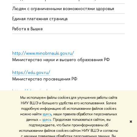
Обрат
Людям с ограниченными возможностями здоровья
Единая платежная страница
Работа в Вышке
http://www.minobrnauki.gov.ru/
Министерство науки и высшего образования РФ
https://edu.gov.ru/
Министерство просвещения РФ
https://elearning.hse.ru/mooc
Массовые открытые онлайн-курсы
Мы используем файлы cookies для улучшения работы сайта
НИУ ВШЭ и большего удобства его использования. Более
подробную информацию об использовании файлов cookies
можно найти
здесь
, наши правила обработки персональных
данных –
здесь
. Продолжая пользоваться сайтом, вы
© НИУ ВШЭ 1993–2026
Адреса и контакты
Условия
✖
подтверждаете, что были проинформированы об
использования материалов
Политика конфиденциальности
использовании файлов cookies сайтом НИУ ВШЭ и согласны
Карта сайта
с нашими правилами обработки персональных данных. Вы