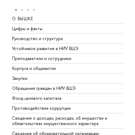
О ВЫШКЕ
ОБР
Цифры и факты
Лице
Руководство и структура
Довуз
Устойчивое развитие в НИУ ВШЭ
Олим
Преподаватели и сотрудники
Прием
Корпуса и общежития
Вышк
Закупки
Прием
Обращения граждан в НИУ ВШЭ
Аспир
Фонд целевого капитала
Допол
Противодействие коррупции
Центр
Сведения о доходах, расходах, об имуществе и
Бизне
обязательствах имущественного характера
Образ
Сведения об образовательной организации