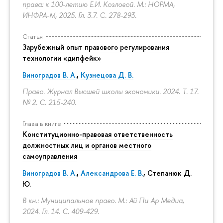
права: к 100-летию Е.И. Козловой. М.: НОРМА,
ИНФРА-М, 2025. Гл. 3.7.
С. 278-293.
Статья
Зарубежный опыт правового регулирования
технологии «дипфейк»
Виноградов В. А.
,
Кузнецова Д. В.
Право. Журнал Высшей школы экономики. 2024. Т. 17.
№ 2.
С. 215-240.
Глава в книге
Конституционно-правовая ответственность
должностных лиц и органов местного
самоуправления
Виноградов В. А.
,
Александрова Е. В.
, Степанюк Д.
Ю.
В кн.: Муниципальное право. М.: Ай Пи Ар Медиа,
2024. Гл. 14.
С. 409-429.