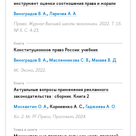
инструмент оценки соотношения права и морали
Виноградов В. А.
,
Ларичев А. А.
Право. Журнал Высшей школы экономики. 2022. Т. 15.
№ 5.
С. 4-23.
Книга
Конституционное право России: учебник
Виноградов В. А.
,
Масленникова С. В.
,
Мазаев В. Д.
М.: Эксмо, 2022.
Книга
Актуальные вопросы применения рекламного
законодательства : сборник. Книга 2
Москвитин О. А.
,
Корниенко А. С.
,
Гаджиева А. О.
Кн. 2. М.: РГ-Пресс, Проспект, 2024.
Глава в книге
Муниципальные правовые акты как часть правовой