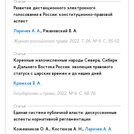
Статья
Развитие дистанционного электронного
голосования в России: конституционно-правовой
аспект
Ларичев А. А.
, Ржановский В. А.
Журнал российского права. 2022. Т. 26. № 9.
С. 35-52.
Статья
Коренные малочисленные народы Севера, Сибири
и Дальнего Востока России: эволюция правового
статуса с царских времен и до наших дней
Кряжков В. А.
Государство и право. 2022. № 6.
С. 68-78.
Статья
Единая система публичной власти: дискуссионные
аспекты нормативной регламентации
Кожевников О. А., Костюков А. Н.,
Ларичев А. А.