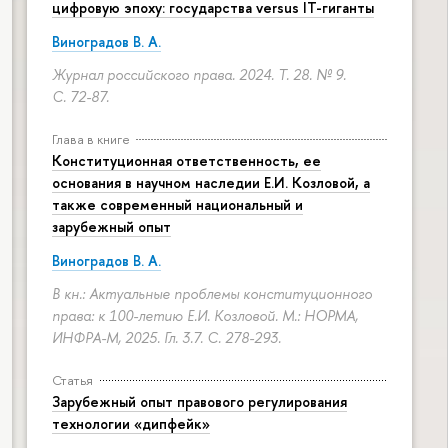
цифровую эпоху: государства versus IT-гиганты
Виноградов В. А.
Журнал российского права. 2024. Т. 28. № 9.
С. 72-87.
Глава в книге
Конституционная ответственность, ее
основания в научном наследии Е.И. Козловой, а
также современный национальный и
зарубежный опыт
Виноградов В. А.
В кн.: Актуальные проблемы конституционного
права: к 100-летию Е.И. Козловой. М.: НОРМА,
ИНФРА-М, 2025. Гл. 3.7.
С. 278-293.
Статья
Зарубежный опыт правового регулирования
технологии «дипфейк»