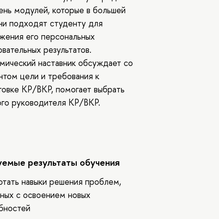
ень модулей, которые в большей
ни подходят студенту для
жения его персональных
овательных результатов.
мический наставник обсуждает со
нтом цели и требования к
товке КР/ВКР, помогает выбрать
ого руководителя КР/ВКР.
емые результаты обучения
отать навыки решения проблем,
нных с освоением новых
бностей