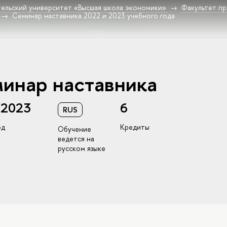
ельский университет «Высшая школа экономики»
Факультет пр
Семинар наставника 2022 и 2023 учебного года
инар наставника
/2023
6
RUS
од
Кредиты
Обучение
ведется на
русском языке