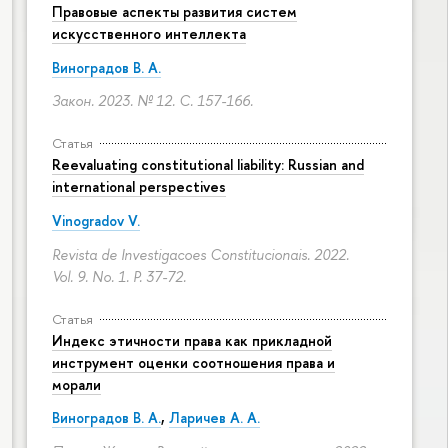
Правовые аспекты развития систем
искусственного интеллекта
Виноградов В. А.
Закон. 2023. № 12.
С. 157-166.
Статья
Reevaluating constitutional liability: Russian and
international perspectives
Vinogradov V.
Revista de Investigacoes Constitucionais. 2022.
Vol. 9. No. 1.
P. 37-72.
Статья
Индекс этичности права как прикладной
инструмент оценки соотношения права и
морали
Виноградов В. А.
,
Ларичев А. А.