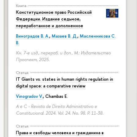
Книга
Конституционное право Российской
Федерации. Издание седьмое,
переработанное и дополненное
Виноградов В. А.
,
Мазаев В. Д.
,
Масленникова С.
В.
Кн. 7-е изд., перераб. и доп.. М.: Издательство
Проспект, 2025.
Статья
IT Giants vs. states in human rights regulation in
digital space: a comparative review
Vinogradov V.
, Chambas E.
A e C - Revista de Direito Administrativo e
Constitucional. 2024. Vol. 24. No. 98.
P. 11-38.
Статья
Права и свободы человека и гражданина в