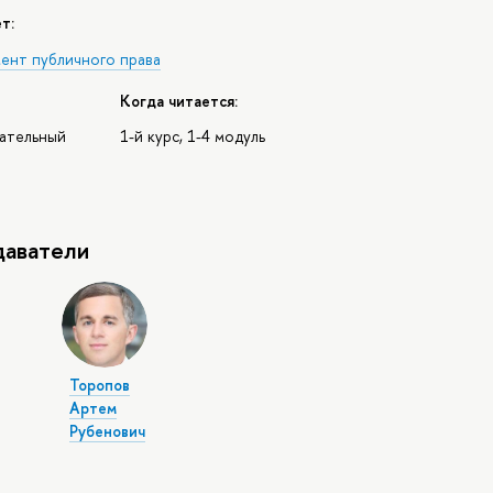
т:
ент публичного права
Когда читается:
зательный
1-й курс, 1-4 модуль
аватели
Торопов
Артем
Рубенович