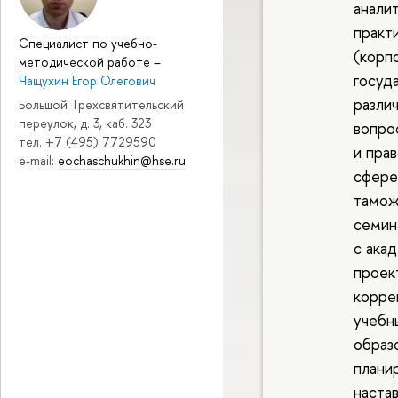
анали
практ
Специалист по учебно-
(корп
методической работе
–
госуд
Чащухин Егор Олегович
разли
Большой Трехсвятительский
переулок, д. 3, каб. 323
вопро
тел. +7 (495) 7729590
и пра
e-mail:
eochaschukhin@hse.ru
сфере
тамож
семин
с ака
проек
корре
учебн
образ
плани
наста