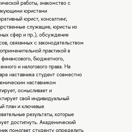
тической работы, знакомство с
икующими юристами
оративный юрист, консалтинг,
арственные служащие, юристы из
чных сфер и пр.), обсуждение
сов, связанных с законодательством
воприменительной практикой в
 финансового, бюджетного,
енного и налогового права. На
аре наставника студент совместно
демическим наставником
тирует, осмысливает и
ктирует свой индивидуальный
ый план и ключевые
овательные результаты, которые
рует достигнуть. Академический
вник помогает студенту определить