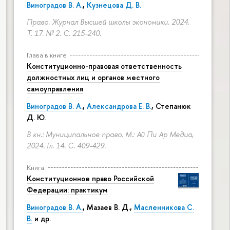
Виноградов В. А.
,
Кузнецова Д. В.
Право. Журнал Высшей школы экономики. 2024.
Т. 17. № 2.
С. 215-240.
Глава в книге
Конституционно-правовая ответственность
должностных лиц и органов местного
самоуправления
Виноградов В. А.
,
Александрова Е. В.
, Степанюк
Д. Ю.
В кн.: Муниципальное право. М.: Ай Пи Ар Медиа,
2024. Гл. 14.
С. 409-429.
Книга
Конституционное право Российской
Федерации: практикум
Виноградов В. А.
,
Мазаев В. Д.
,
Масленникова С.
В.
и др.