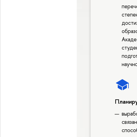
переч
степе
дости
образ
Акаде
студе
подго
научн
Планиру
выраб
связа
спосо