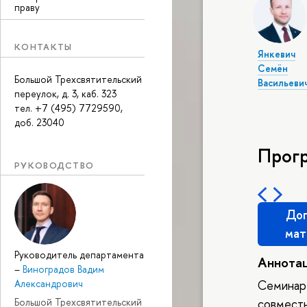
праву
КОНТАКТЫ
Янкевич
Семён
Большой Трехсвятительский
Васильеви
переулок, д. 3, каб. 323
тел. +7 (495) 7729590,
доб. 23040
Прог
РУКОВОДСТВО
Доп
мат
Руководитель департамента
Аннота
–
Виноградов Вадим
Семинар 
Александрович
совмест
Большой Трехсвятительский