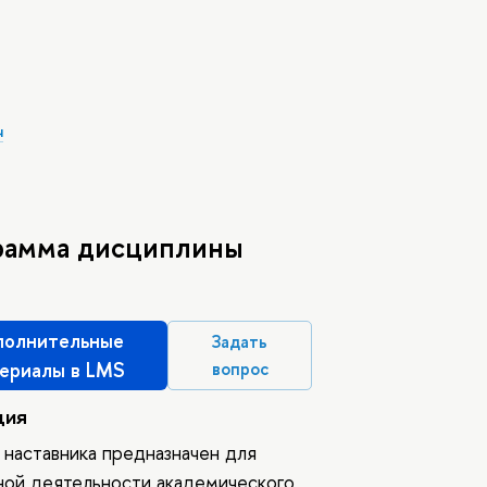
ч
рамма дисциплины
олнительные
Задать
ериалы в LMS
вопрос
ция
наставника предназначен для
ной деятельности академического