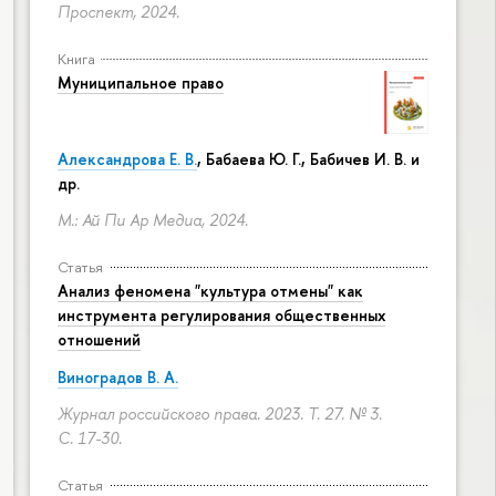
Проспект, 2024.
Книга
Муниципальное право
Александрова Е. В.
, Бабаева Ю. Г., Бабичев И. В. и
др.
М.: Ай Пи Ар Медиа, 2024.
Статья
Анализ феномена "культура отмены" как
инструмента регулирования общественных
отношений
Виноградов В. А.
Журнал российского права. 2023. Т. 27. № 3.
С. 17-30.
Статья