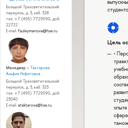
выпускны
Большой Трехсвятительский
студенто
переулок, д. 3, каб. 328
тел. +7 (495) 7729590, доб.
22722
E-mail:
fsuleymanova@hse.ru
Цель о
• Пер
траек
Менеджер
–
Тактарова
учебн
Альфия Рифатовна
образ
Большой Трехсвятительский
соотв
переулок, д. 3, каб. 323
разви
тел. +7 (495) 7729590, доб.
студе
23040
E-mail:
ataktarova@hse.ru
опыте 
сфере
тамож