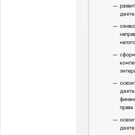
разви
деяте
ознак
напра
налог
сформ
компе
литер
освои
деяте
финан
права
освои
деяте