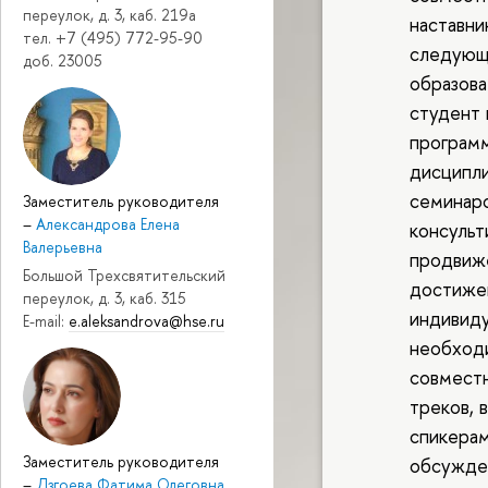
переулок, д. 3, каб. 219a
наставни
тел. +7 (495) 772-95-90
следующи
доб. 23005
образова
студент 
программ
дисципли
семинаро
Заместитель руководителя
–
Александрова Елена
консульт
Валерьевна
продвиже
Большой Трехсвятительский
достижен
переулок, д. 3, каб. 315
индивиду
E-mail:
e.aleksandrova@hse.ru
необход
совместн
треков, 
спикерам
Заместитель руководителя
обсужден
–
Дзгоева Фатима Олеговна