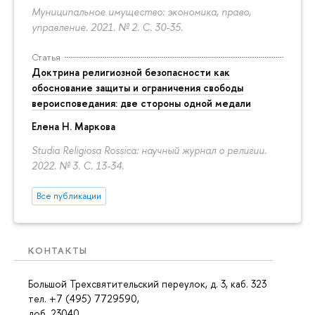
Муниципальное имущество: экономика, право,
управление. 2021. № 2.
С. 30-35.
Статья
Доктрина религиозной безопасности как
обоснование защиты и ограничения свободы
вероисповедания: две стороны одной медали
Елена Н. Маркова
Studia Religiosa Rossica: научный журнал о религии.
2022. № 3.
С. 13-34.
Все публикации
КОНТАКТЫ
Большой Трехсвятительский переулок, д. 3, каб. 323
тел. +7 (495) 7729590,
доб. 23040