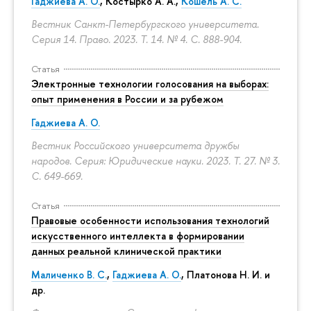
Гаджиева А. О.
, Костырко А. А.,
Кошель А. С.
Вестник Санкт-Петербургского университета.
Серия 14. Право. 2023. Т. 14. № 4.
С. 888-904.
Статья
Электронные технологии голосования на выборах:
опыт применения в России и за рубежом
Гаджиева А. О.
Вестник Российского университета дружбы
народов. Серия: Юридические науки. 2023. Т. 27. № 3.
С. 649-669.
Статья
Правовые особенности использования технологий
искусственного интеллекта в формировании
данных реальной клинической практики
Маличенко В. С.
,
Гаджиева А. О.
, Платонова Н. И. и
др.