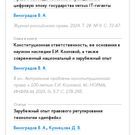
цифровую эпоху: государства versus IT-гиганты
Виноградов В. А.
Журнал российского права. 2024. Т. 28. № 9.
С. 72-87.
Глава в книге
Конституционная ответственность, ее основания в
научном наследии Е.И. Козловой, а также
современный национальный и зарубежный опыт
Виноградов В. А.
В кн.: Актуальные проблемы конституционного
права: к 100-летию Е.И. Козловой. М.: НОРМА,
ИНФРА-М, 2025. Гл. 3.7.
С. 278-293.
Статья
Зарубежный опыт правового регулирования
технологии «дипфейк»
Виноградов В. А.
,
Кузнецова Д. В.