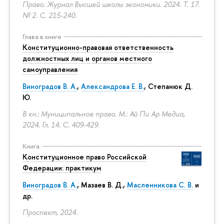
Право. Журнал Высшей школы экономики. 2024. Т. 17.
№ 2.
С. 215-240.
Глава в книге
Конституционно-правовая ответственность
должностных лиц и органов местного
самоуправления
Виноградов В. А.
,
Александрова Е. В.
, Степанюк Д.
Ю.
В кн.: Муниципальное право. М.: Ай Пи Ар Медиа,
2024. Гл. 14.
С. 409-429.
Книга
Конституционное право Российской
Федерации: практикум
Виноградов В. А.
,
Мазаев В. Д.
,
Масленникова С. В.
и
др.
Проспект, 2024.