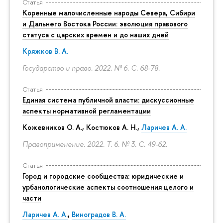
Статья
Коренные малочисленные народы Севера, Сибири
и Дальнего Востока России: эволюция правового
статуса с царских времен и до наших дней
Кряжков В. А.
Государство и право. 2022. № 6.
С. 68-78.
Статья
Единая система публичной власти: дискуссионные
аспекты нормативной регламентации
Кожевников О. А., Костюков А. Н.,
Ларичев А. А.
Правоприменение. 2022. Т. 6. № 3.
С. 49-62.
Статья
Город и городские сообщества: юридические и
урбанологические аспекты соотношения целого и
части
Ларичев А. А.
,
Виноградов В. А.