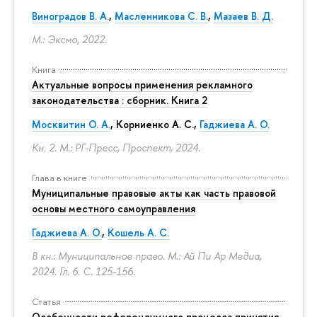
Виноградов В. А.
,
Масленникова С. В.
,
Мазаев В. Д.
М.: Эксмо, 2022.
Книга
Актуальные вопросы применения рекламного
законодательства : сборник. Книга 2
Москвитин О. А.
,
Корниенко А. С.
,
Гаджиева А. О.
Кн. 2. М.: РГ-Пресс, Проспект, 2024.
Глава в книге
Муниципальные правовые акты как часть правовой
основы местного самоуправления
Гаджиева А. О.
,
Кошель А. С.
В кн.: Муниципальное право. М.: Ай Пи Ар Медиа,
2024. Гл. 6.
С. 125-156.
Статья
Особенности референдумного процесса принятия