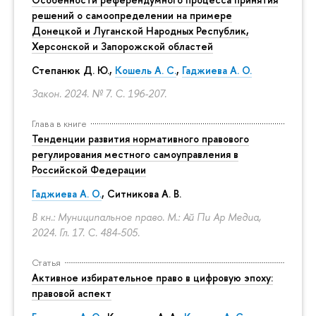
решений о самоопределении на примере
Донецкой и Луганской Народных Республик,
Херсонской и Запорожской областей
Степанюк Д. Ю.,
Кошель А. С.
,
Гаджиева А. О.
Закон. 2024. № 7.
С. 196-207.
Глава в книге
Тенденции развития нормативного правового
регулирования местного самоуправления в
Российской Федерации
Гаджиева А. О.
, Ситникова А. В.
В кн.: Муниципальное право. М.: Ай Пи Ар Медиа,
2024. Гл. 17.
С. 484-505.
Статья
Активное избирательное право в цифровую эпоху:
правовой аспект