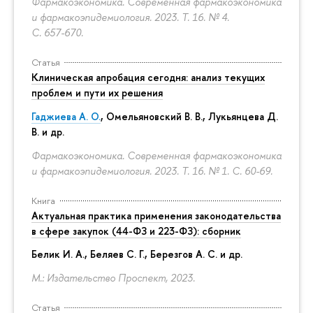
Фармакоэкономика. Современная фармакоэкономика
и фармакоэпидемиология. 2023. Т. 16. № 4.
С. 657-670.
Статья
Клиническая апробация сегодня: анализ текущих
проблем и пути их решения
Гаджиева А. О.
, Омельяновский В. В., Лукьянцева Д.
В. и др.
Фармакоэкономика. Современная фармакоэкономика
и фармакоэпидемиология. 2023. Т. 16. № 1.
С. 60-69.
Книга
Актуальная практика применения законодательства
в сфере закупок (44-ФЗ и 223-ФЗ): сборник
Белик И. А., Беляев С. Г.,
Березгов А. С.
и др.
М.: Издательство Проспект, 2023.
Статья