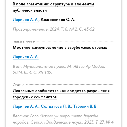
В поле гравитации: структура и элементы
публичной власти
Ларичев А. А.
, Кожевников О. А.
Правоприменение. 2024. Т. 8. № 2.
С. 43-52.
Глава в книге
Местное самоуправление в зарубежных странах
Ларичев А. А.
В кн.: Муниципальное право. М.: Ай Пи Ар Медиа,
2024. Гл. 4.
С. 85-102.
Статья
Локальные сообщества как средство разрешения
городских конфликтов
Ларичев А. А.
,
Солдатова Л. В.
,
Таболин В. В.
Вестник Российского университета дружбы
народов. Серия: Юридические науки. 2023. Т. 27. № 4.