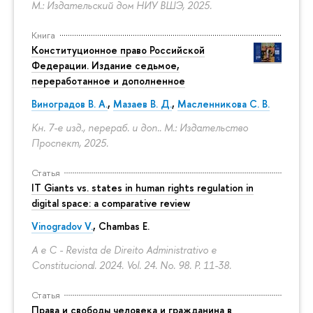
М.: Издательский дом НИУ ВШЭ, 2025.
Книга
Конституционное право Российской
Федерации. Издание седьмое,
переработанное и дополненное
Виноградов В. А.
,
Мазаев В. Д.
,
Масленникова С. В.
Кн. 7-е изд., перераб. и доп.. М.: Издательство
Проспект, 2025.
Статья
IT Giants vs. states in human rights regulation in
digital space: a comparative review
Vinogradov V.
, Chambas E.
A e C - Revista de Direito Administrativo e
Constitucional. 2024. Vol. 24. No. 98.
P. 11-38.
Статья
Права и свободы человека и гражданина в