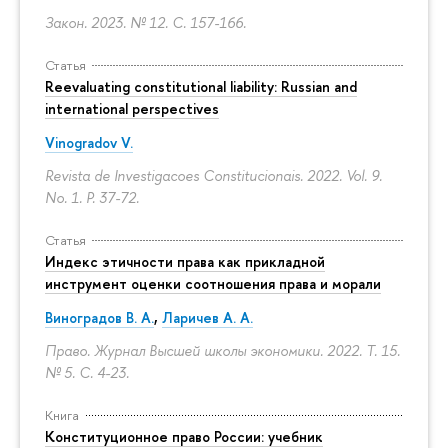
Закон. 2023. № 12.
С. 157-166.
Статья
Reevaluating constitutional liability: Russian and
international perspectives
Vinogradov V.
Revista de Investigacoes Constitucionais. 2022. Vol. 9.
No. 1.
P. 37-72.
Статья
Индекс этичности права как прикладной
инструмент оценки соотношения права и морали
Виноградов В. А.
,
Ларичев А. А.
Право. Журнал Высшей школы экономики. 2022. Т. 15.
№ 5.
С. 4-23.
Книга
Конституционное право России: учебник