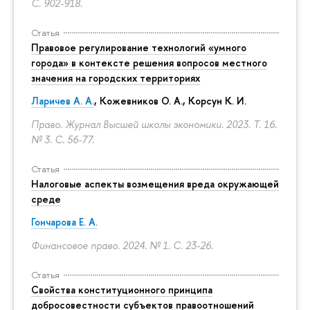
С. 902-918.
Статья
Правовое регулирование технологий «умного
города» в контексте решения вопросов местного
значения на городских территориях
Ларичев А. А.
, Кожевников О. А., Корсун К. И.
Право. Журнал Высшей школы экономики. 2023. Т. 16.
№ 3.
С. 56-77.
Статья
Налоговые аспекты возмещения вреда окружающей
среде
Гончарова Е. А.
Финансовое право. 2024. № 1.
С. 23-26.
Статья
Свойства конституционного принципа
добросовестности субъектов правоотношений