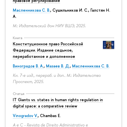
правовое регулирование
Масленникова С. В.
,
Сушильников И. С.
,
Галстян Н.
А.
М.: Издательский дом НИУ ВШЭ, 2025.
Книга
Конституционное право Российской
Федерации. Издание седьмое,
переработанное и дополненное
Виноградов В. А.
,
Мазаев В. Д.
,
Масленникова С. В.
Кн. 7-е изд., перераб. и доп.. М.: Издательство
Проспект, 2025.
Статья
IT Giants vs. states in human rights regulation in
digital space: a comparative review
Vinogradov V.
, Chambas E.
A e C - Revista de Direito Administrativo e