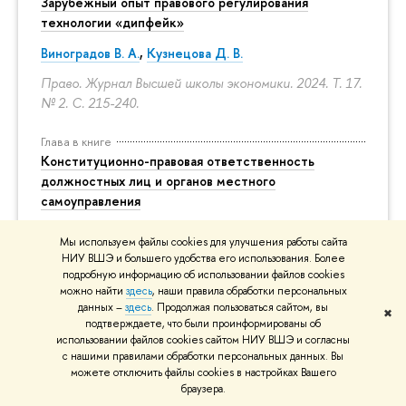
Зарубежный опыт правового регулирования
технологии «дипфейк»
Виноградов В. А.
,
Кузнецова Д. В.
Право. Журнал Высшей школы экономики. 2024. Т. 17.
№ 2.
С. 215-240.
Глава в книге
Конституционно-правовая ответственность
должностных лиц и органов местного
самоуправления
Виноградов В. А.
,
Александрова Е. В.
, Степанюк Д.
Мы используем файлы cookies для улучшения работы сайта
Ю.
НИУ ВШЭ и большего удобства его использования. Более
подробную информацию об использовании файлов cookies
В кн.: Муниципальное право. М.: Ай Пи Ар Медиа,
можно найти
здесь
, наши правила обработки персональных
2024. Гл. 14.
С. 409-429.
данных –
здесь
. Продолжая пользоваться сайтом, вы
✖
подтверждаете, что были проинформированы об
Книга
использовании файлов cookies сайтом НИУ ВШЭ и согласны
с нашими правилами обработки персональных данных. Вы
Конституционное право Российской
можете отключить файлы cookies в настройках Вашего
Федерации: практикум
браузера.