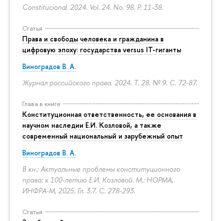
Constitucional. 2024. Vol. 24. No. 98.
P. 11-38.
Статья
Права и свободы человека и гражданина в
цифровую эпоху: государства versus IT-гиганты
Виноградов В. А.
Журнал российского права. 2024. Т. 28. № 9.
С. 72-87.
Глава в книге
Конституционная ответственность, ее основания в
научном наследии Е.И. Козловой, а также
современный национальный и зарубежный опыт
Виноградов В. А.
В кн.: Актуальные проблемы конституционного
права: к 100-летию Е.И. Козловой. М.: НОРМА,
ИНФРА-М, 2025. Гл. 3.7.
С. 278-293.
Статья