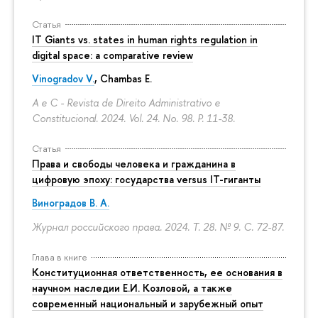
Статья
IT Giants vs. states in human rights regulation in
digital space: a comparative review
Vinogradov V.
, Chambas E.
A e C - Revista de Direito Administrativo e
Constitucional. 2024. Vol. 24. No. 98.
P. 11-38.
Статья
Права и свободы человека и гражданина в
цифровую эпоху: государства versus IT-гиганты
Виноградов В. А.
Журнал российского права. 2024. Т. 28. № 9.
С. 72-87.
Глава в книге
Конституционная ответственность, ее основания в
научном наследии Е.И. Козловой, а также
современный национальный и зарубежный опыт