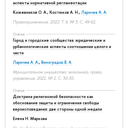
аспекты нормативной регламентации
Кожевников О. А., Костюков А. Н.,
Ларичев А. А.
Правоприменение. 2022. Т. 6. № 3.
С. 49-62.
Статья
Город и городские сообщества: юридические и
урбанологические аспекты соотношения целого и
части
Ларичев А. А.
,
Виноградов В. А.
Муниципальное имущество: экономика, право,
управление. 2021. № 2.
С. 30-35.
Статья
Доктрина религиозной безопасности как
обоснование защиты и ограничения свободы
вероисповедания: две стороны одной медали
Елена Н. Маркова