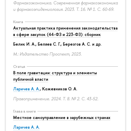
Фармакоэкономика. Современная фармакоэкономика
и фармакоэпидемиология. 2023. Т. 16. № 1.
С. 60-69.
Книга
Актуальная практика применения законодательства
в сфере закупок (44-ФЗ и 223-ФЗ): сборник
Белик И. А., Беляев С. Г.,
Березгов А. С.
и др.
М.: Издательство Проспект, 2023.
Статья
В поле гравитации: структура и элементы
публичной власти
Ларичев А. А.
, Кожевников О. А.
Правоприменение. 2024. Т. 8. № 2.
С. 43-52.
Глава в книге
Местное самоуправление в зарубежных странах
Ларичев А. А.