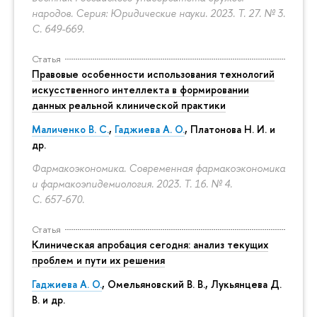
народов. Серия: Юридические науки. 2023. Т. 27. № 3.
С. 649-669.
Статья
Правовые особенности использования технологий
искусственного интеллекта в формировании
данных реальной клинической практики
Маличенко В. С.
,
Гаджиева А. О.
, Платонова Н. И. и
др.
Фармакоэкономика. Современная фармакоэкономика
и фармакоэпидемиология. 2023. Т. 16. № 4.
С. 657-670.
Статья
Клиническая апробация сегодня: анализ текущих
проблем и пути их решения
Гаджиева А. О.
, Омельяновский В. В., Лукьянцева Д.
В. и др.