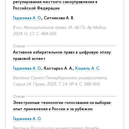
регулирования местного самоуправления в
Российской Федерации
Гаджиева А. О.
, Ситникова А. В.
В кн.: Муниципальное право. М.: Ай Пи Ар Медиа,
2024. Гл. 17.
С. 484-505.
Статья
Активное избирательное право в цифровую эпоху:
правовой аспект
Гаджиева А. О.
, Костырко А. А.,
Кошель А. С.
Вестник Санкт-Петербургского университета.
Серия 14. Право. 2023. Т. 14. № 4.
С. 888-904.
Статья
Электронные технологии голосования на выборах:
опыт применения в России и за рубежом
Гаджиева А. О.
Вестник Российского университета дружбы