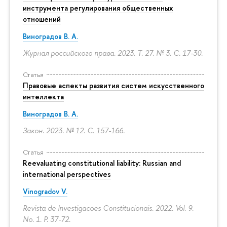
инструмента регулирования общественных
отношений
Виноградов В. А.
Журнал российского права. 2023. Т. 27. № 3.
С. 17-30.
Статья
Правовые аспекты развития систем искусственного
интеллекта
Виноградов В. А.
Закон. 2023. № 12.
С. 157-166.
Статья
Reevaluating constitutional liability: Russian and
international perspectives
Vinogradov V.
Revista de Investigacoes Constitucionais. 2022. Vol. 9.
No. 1.
P. 37-72.