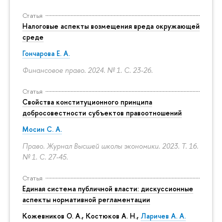
Статья
Налоговые аспекты возмещения вреда окружающей
среде
Гончарова Е. А.
Финансовое право. 2024. № 1.
С. 23-26.
Статья
Свойства конституционного принципа
добросовестности субъектов правоотношений
Мосин С. А.
Право. Журнал Высшей школы экономики. 2023. Т. 16.
№ 1.
С. 27-45.
Статья
Единая система публичной власти: дискуссионные
аспекты нормативной регламентации
Кожевников О. А., Костюков А. Н.,
Ларичев А. А.