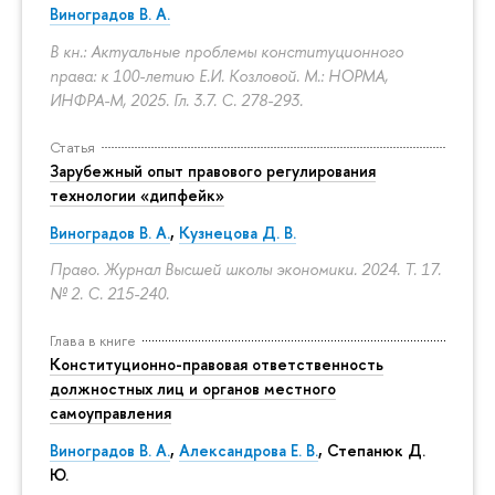
Виноградов В. А.
В кн.: Актуальные проблемы конституционного
права: к 100-летию Е.И. Козловой. М.: НОРМА,
ИНФРА-М, 2025. Гл. 3.7.
С. 278-293.
Статья
Зарубежный опыт правового регулирования
технологии «дипфейк»
Виноградов В. А.
,
Кузнецова Д. В.
Право. Журнал Высшей школы экономики. 2024. Т. 17.
№ 2.
С. 215-240.
Глава в книге
Конституционно-правовая ответственность
должностных лиц и органов местного
самоуправления
Виноградов В. А.
,
Александрова Е. В.
, Степанюк Д.
Ю.