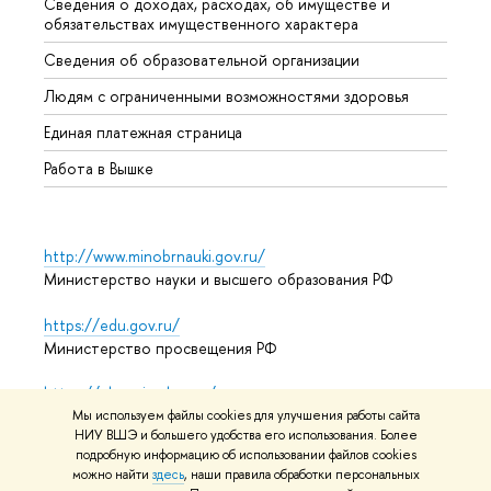
Сведения о доходах, расходах, об имуществе и
Бизне
обязательствах имущественного характера
Образ
Сведения об образовательной организации
Обрат
Людям с ограниченными возможностями здоровья
Единая платежная страница
Работа в Вышке
http://www.minobrnauki.gov.ru/
Министерство науки и высшего образования РФ
https://edu.gov.ru/
Министерство просвещения РФ
https://elearning.hse.ru/mooc
Массовые открытые онлайн-курсы
Мы используем файлы cookies для улучшения работы сайта
НИУ ВШЭ и большего удобства его использования. Более
подробную информацию об использовании файлов cookies
можно найти
здесь
, наши правила обработки персональных