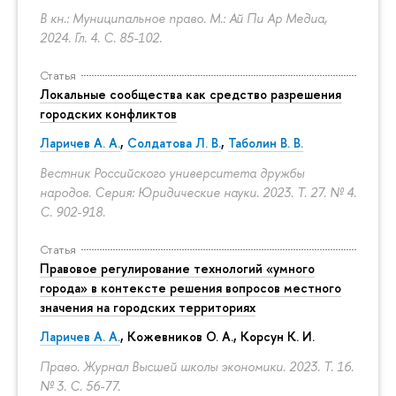
В кн.: Муниципальное право. М.: Ай Пи Ар Медиа,
2024. Гл. 4.
С. 85-102.
Статья
Локальные сообщества как средство разрешения
городских конфликтов
Ларичев А. А.
,
Солдатова Л. В.
,
Таболин В. В.
Вестник Российского университета дружбы
народов. Серия: Юридические науки. 2023. Т. 27. № 4.
С. 902-918.
Статья
Правовое регулирование технологий «умного
города» в контексте решения вопросов местного
значения на городских территориях
Ларичев А. А.
, Кожевников О. А., Корсун К. И.
Право. Журнал Высшей школы экономики. 2023. Т. 16.
№ 3.
С. 56-77.