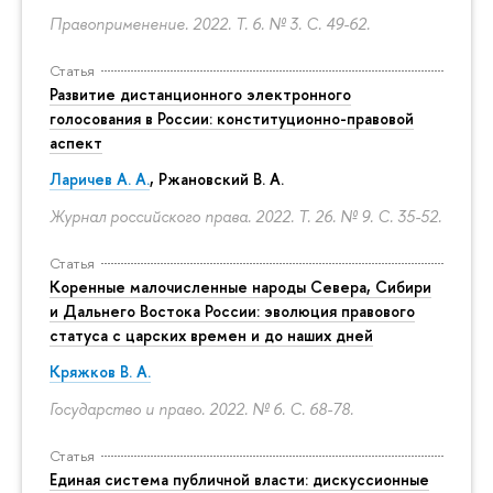
Правоприменение. 2022. Т. 6. № 3.
С. 49-62.
Статья
Развитие дистанционного электронного
голосования в России: конституционно-правовой
аспект
Ларичев А. А.
, Ржановский В. А.
Журнал российского права. 2022. Т. 26. № 9.
С. 35-52.
Статья
Коренные малочисленные народы Севера, Сибири
и Дальнего Востока России: эволюция правового
статуса с царских времен и до наших дней
Кряжков В. А.
Государство и право. 2022. № 6.
С. 68-78.
Статья
Единая система публичной власти: дискуссионные