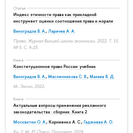
Статья
Индекс этичности права как прикладной
инструмент оценки соотношения права и морали
Виноградов В. А.
,
Ларичев А. А.
Право. Журнал Высшей школы экономики. 2022. Т. 15.
№ 5.
С. 4-23.
Книга
Конституционное право России: учебник
Виноградов В. А.
,
Масленникова С. В.
,
Мазаев В. Д.
М.: Эксмо, 2022.
Книга
Актуальные вопросы применения рекламного
законодательства : сборник. Книга 2
Москвитин О. А.
,
Корниенко А. С.
,
Гаджиева А. О.
Кн. 2. М.: РГ-Пресс, Проспект, 2024.