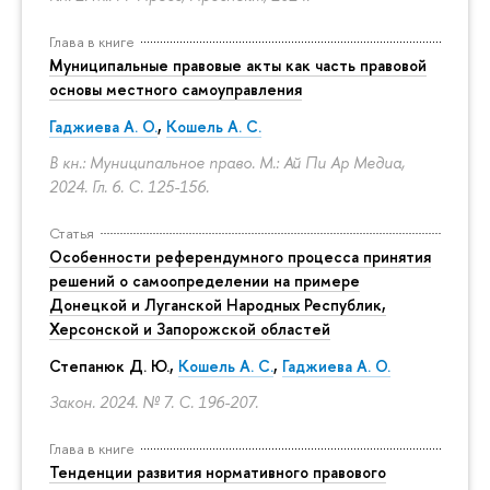
Глава в книге
Муниципальные правовые акты как часть правовой
основы местного самоуправления
Гаджиева А. О.
,
Кошель А. С.
В кн.: Муниципальное право. М.: Ай Пи Ар Медиа,
2024. Гл. 6.
С. 125-156.
Статья
Особенности референдумного процесса принятия
решений о самоопределении на примере
Донецкой и Луганской Народных Республик,
Херсонской и Запорожской областей
Степанюк Д. Ю.,
Кошель А. С.
,
Гаджиева А. О.
Закон. 2024. № 7.
С. 196-207.
Глава в книге
Тенденции развития нормативного правового