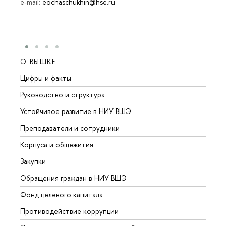
e-mail:
eochaschukhin@hse.ru
О ВЫШКЕ
ОБР
Цифры и факты
Лице
Руководство и структура
Довуз
Устойчивое развитие в НИУ ВШЭ
Олим
Преподаватели и сотрудники
Прием
Корпуса и общежития
Вышк
Закупки
Прием
Обращения граждан в НИУ ВШЭ
Аспир
Фонд целевого капитала
Допол
Противодействие коррупции
Центр