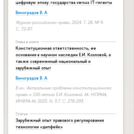
цифровую эпоху: государства versus IT-гиганты
Виноградов В. А.
Журнал российского права. 2024. Т. 28. № 9.
С. 72-87.
Глава в книге
Конституционная ответственность, ее
основания в научном наследии Е.И. Козловой, а
также современный национальный и
зарубежный опыт
Виноградов В. А.
В кн.: Актуальные проблемы конституционного
права: к 100-летию Е.И. Козловой. М.: НОРМА,
ИНФРА-М, 2025. Гл. 3.7.
С. 278-293.
Статья
Зарубежный опыт правового регулирования
технологии «дипфейк»