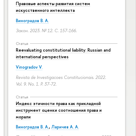
Правовые аспекты развития систем
искусственного интеллекта
Виноградов В. А.
Закон. 2023. № 12.
С. 157-166.
Статья
Reevaluating constitutional liability: Russian and
international perspectives
Vinogradov V.
Revista de Investigacoes Constitucionais. 2022.
Vol. 9. No. 1.
P. 37-72.
Статья
Индекс этичности права как прикладной
инструмент оценки соотношения права и
морали
Виноградов В. А.
,
Ларичев А. А.