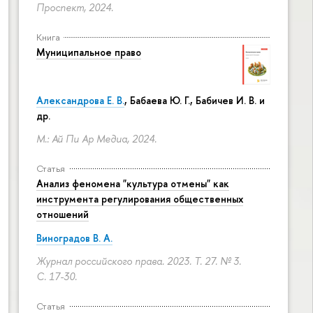
Проспект, 2024.
Книга
Муниципальное право
Александрова Е. В.
, Бабаева Ю. Г., Бабичев И. В. и
др.
М.: Ай Пи Ар Медиа, 2024.
Статья
Анализ феномена "культура отмены" как
инструмента регулирования общественных
отношений
Виноградов В. А.
Журнал российского права. 2023. Т. 27. № 3.
С. 17-30.
Статья