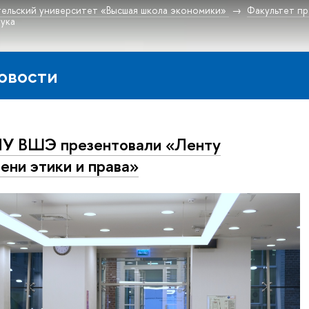
ельский университет «Высшая школа экономики»
Факультет пр
ука
овости
У ВШЭ презентовали «Ленту
ени этики и права»