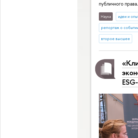
публичного права
Наука
идеи и опы
репортаж о событи
второе высшее
«Кли
экон
ESG-