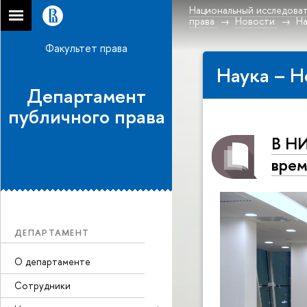
Национальный исследоват
права
Новости
На
Факультет права
Наука – Н
Департамент
публичного права
В НИ
врем
ДЕПАРТАМЕНТ
О департаменте
Сотрудники