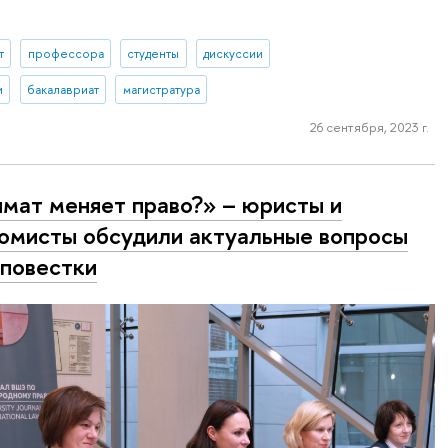
.
т
профессора
студенты
дискуссии
и
бакалавриат
магистратура
26 сентября, 2023 г.
мат меняет право?» – юристы и
омисты обсудили актуальные вопросы
повестки