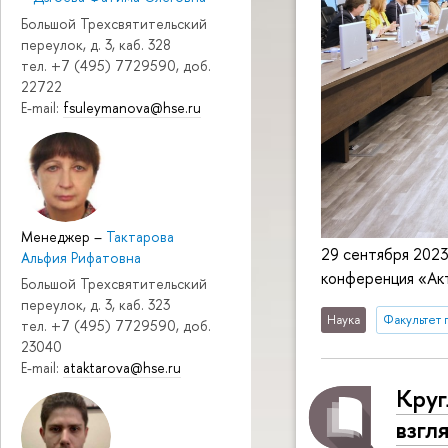
Большой Трехсвятительский
переулок, д. 3, каб. 328
тел. +7 (495) 7729590, доб.
22722
E-mail:
fsuleymanova@hse.ru
Менеджер
–
Тактарова
29 сентября 2023
Альфия Рифатовна
конференция «Ак
Большой Трехсвятительский
переулок, д. 3, каб. 323
Наука
Факультет 
тел. +7 (495) 7729590, доб.
23040
E-mail:
ataktarova@hse.ru
Круг
взгл