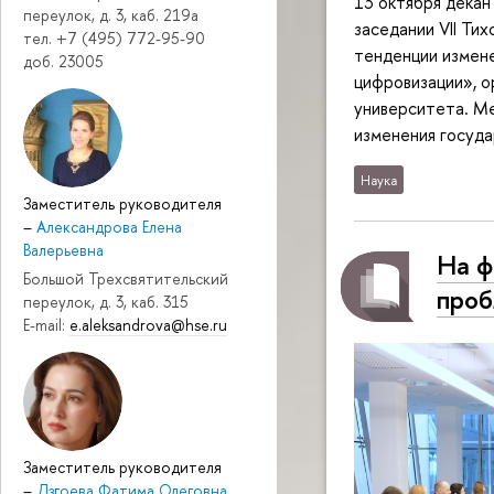
13 октября декан
переулок, д. 3, каб. 219a
заседании VII Ти
тел. +7 (495) 772-95-90
тенденции измене
доб. 23005
цифровизации», о
университета. М
изменения госуда
Наука
Заместитель руководителя
–
Александрова Елена
Валерьевна
На ф
Большой Трехсвятительский
проб
переулок, д. 3, каб. 315
E-mail:
e.aleksandrova@hse.ru
Заместитель руководителя
–
Дзгоева Фатима Олеговна