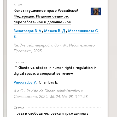
Книга
Конституционное право Российской
Федерации. Издание седьмое,
переработанное и дополненное
Виноградов В. А.
,
Мазаев В. Д.
,
Масленникова С.
В.
Кн. 7-е изд., перераб. и доп.. М.: Издательство
Проспект, 2025.
Статья
IT Giants vs. states in human rights regulation in
digital space: a comparative review
Vinogradov V.
, Chambas E.
A e C - Revista de Direito Administrativo e
Constitucional. 2024. Vol. 24. No. 98.
P. 11-38.
Статья
Права и свободы человека и гражданина в