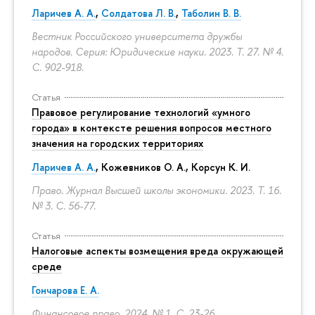
Ларичев А. А.
,
Солдатова Л. В.
,
Таболин В. В.
Вестник Российского университета дружбы
народов. Серия: Юридические науки. 2023. Т. 27. № 4.
С. 902-918.
Статья
Правовое регулирование технологий «умного
города» в контексте решения вопросов местного
значения на городских территориях
Ларичев А. А.
, Кожевников О. А., Корсун К. И.
Право. Журнал Высшей школы экономики. 2023. Т. 16.
№ 3.
С. 56-77.
Статья
Налоговые аспекты возмещения вреда окружающей
среде
Гончарова Е. А.
Финансовое право. 2024. № 1.
С. 23-26.