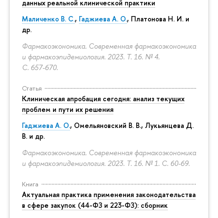
данных реальной клинической практики
Маличенко В. С.
,
Гаджиева А. О.
, Платонова Н. И. и
др.
Фармакоэкономика. Современная фармакоэкономика
и фармакоэпидемиология. 2023. Т. 16. № 4.
С. 657-670.
Статья
Клиническая апробация сегодня: анализ текущих
проблем и пути их решения
Гаджиева А. О.
, Омельяновский В. В., Лукьянцева Д.
В. и др.
Фармакоэкономика. Современная фармакоэкономика
и фармакоэпидемиология. 2023. Т. 16. № 1.
С. 60-69.
Книга
Актуальная практика применения законодательства
в сфере закупок (44-ФЗ и 223-ФЗ): сборник