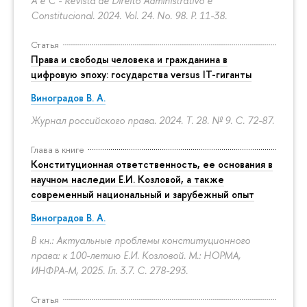
A e C - Revista de Direito Administrativo e
Constitucional. 2024. Vol. 24. No. 98.
P. 11-38.
Статья
Права и свободы человека и гражданина в
цифровую эпоху: государства versus IT-гиганты
Виноградов В. А.
Журнал российского права. 2024. Т. 28. № 9.
С. 72-87.
Глава в книге
Конституционная ответственность, ее основания в
научном наследии Е.И. Козловой, а также
современный национальный и зарубежный опыт
Виноградов В. А.
В кн.: Актуальные проблемы конституционного
права: к 100-летию Е.И. Козловой. М.: НОРМА,
ИНФРА-М, 2025. Гл. 3.7.
С. 278-293.
Статья