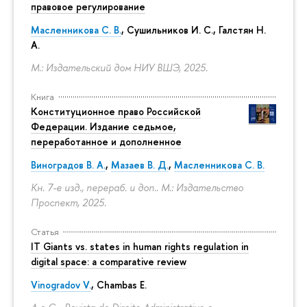
правовое регулирование
Масленникова С. В.
,
Сушильников И. С.
,
Галстян Н.
А.
М.: Издательский дом НИУ ВШЭ, 2025.
Книга
Конституционное право Российской
Федерации. Издание седьмое,
переработанное и дополненное
Виноградов В. А.
,
Мазаев В. Д.
,
Масленникова С. В.
Кн. 7-е изд., перераб. и доп.. М.: Издательство
Проспект, 2025.
Статья
IT Giants vs. states in human rights regulation in
digital space: a comparative review
Vinogradov V.
, Chambas E.