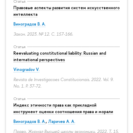
Статья
Правовые аспекты развития систем искусственного
интеллекта
Виноградов В. А.
Закон. 2023. № 12.
С. 157-166.
Статья
Reevaluating constitutional liability: Russian and
international perspectives
Vinogradov V.
Revista de Investigacoes Constitucionais. 2022. Vol. 9.
No. 1.
P. 37-72.
Статья
Индекс этичности права как прикладной
инструмент оценки соотношения права и морали
Виноградов В. А.
,
Ларичев А. А.
Право. Журнал Высшей школы экономики. 2022. Т. 15.