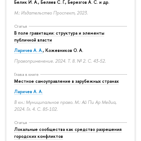
Белик И. А., Беляев С. Г.,
Березгов А. С.
и др.
М.: Издательство Проспект, 2023.
Статья
В поле гравитации: структура и элементы
публичной власти
Ларичев А. А.
, Кожевников О. А.
Правоприменение. 2024. Т. 8. № 2.
С. 43-52.
Глава в книге
Местное самоуправление в зарубежных странах
Ларичев А. А.
В кн.: Муниципальное право. М.: Ай Пи Ар Медиа,
2024. Гл. 4.
С. 85-102.
Статья
Локальные сообщества как средство разрешения
городских конфликтов