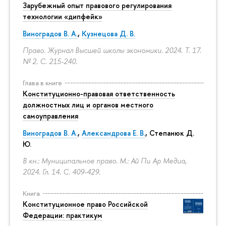
Зарубежный опыт правового регулирования
технологии «дипфейк»
Виноградов В. А.
,
Кузнецова Д. В.
Право. Журнал Высшей школы экономики. 2024. Т. 17.
№ 2.
С. 215-240.
Глава в книге
Конституционно-правовая ответственность
должностных лиц и органов местного
самоуправления
Виноградов В. А.
,
Александрова Е. В.
, Степанюк Д.
Ю.
В кн.: Муниципальное право. М.: Ай Пи Ар Медиа,
2024. Гл. 14.
С. 409-429.
Книга
Конституционное право Российской
Федерации: практикум