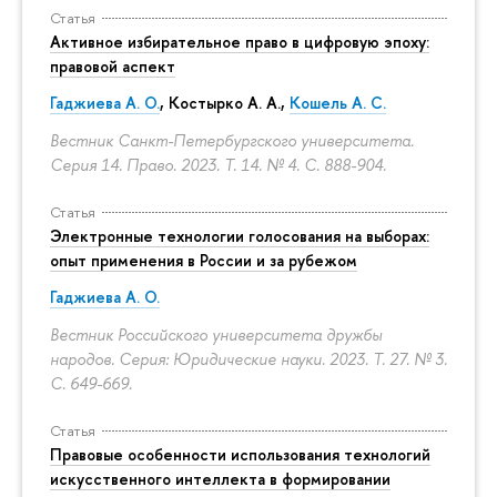
Статья
Активное избирательное право в цифровую эпоху:
правовой аспект
Гаджиева А. О.
, Костырко А. А.,
Кошель А. С.
Вестник Санкт-Петербургского университета.
Серия 14. Право. 2023. Т. 14. № 4.
С. 888-904.
Статья
Электронные технологии голосования на выборах:
опыт применения в России и за рубежом
Гаджиева А. О.
Вестник Российского университета дружбы
народов. Серия: Юридические науки. 2023. Т. 27. № 3.
С. 649-669.
Статья
Правовые особенности использования технологий
искусственного интеллекта в формировании