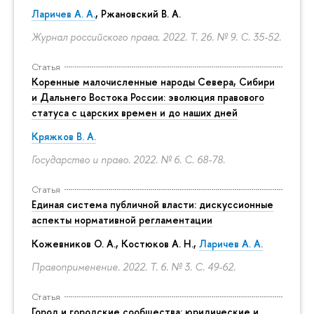
Ларичев А. А.
, Ржановский В. А.
Журнал российского права. 2022. Т. 26. № 9.
С. 35-52.
Статья
Коренные малочисленные народы Севера, Сибири
и Дальнего Востока России: эволюция правового
статуса с царских времен и до наших дней
Кряжков В. А.
Государство и право. 2022. № 6.
С. 68-78.
Статья
Единая система публичной власти: дискуссионные
аспекты нормативной регламентации
Кожевников О. А., Костюков А. Н.,
Ларичев А. А.
Правоприменение. 2022. Т. 6. № 3.
С. 49-62.
Статья
Город и городские сообщества: юридические и