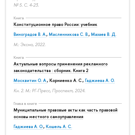
№ 5.
С. 4-23.
Книга
Конституционное право России: учебник
Виноградов В. А.
,
Масленникова С. В.
,
Мазаев В. Д.
М.: Эксмо, 2022.
Книга
Актуальные вопросы применения рекламного
законодательства : сборник. Книга 2
Москвитин О. А.
,
Корниенко А. С.
,
Гаджиева А. О.
Кн. 2. М.: РГ-Пресс, Проспект, 2024.
Глава в книге
Муниципальные правовые акты как часть правовой
основы местного самоуправления
Гаджиева А. О.
,
Кошель А. С.