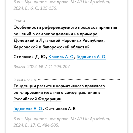
В кн.: Муниципальное право. М.: Ай Пи Ар Медиа,
2024. Гл. 6.
С. 125-156.
Статья
Особенности референдумного процесса принятия
решений о самоопределении на примере
Донецкой и Луганской Народных Республик,
Херсонской и Запорожской областей
Степанюк Д. Ю.,
Кошель А. С.
,
Гаджиева А. О.
Закон. 2024. № 7.
С. 196-207.
Глава в книге
Тенденции развития нормативного правового
регулирования местного самоуправления в
Российской Федерации
Гаджиева А. О.
, Ситникова А. В.
В кн.: Муниципальное право. М.: Ай Пи Ар Медиа,
2024. Гл. 17.
С. 484-505.