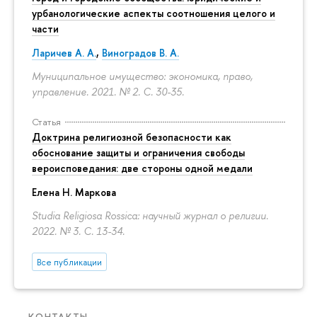
урбанологические аспекты соотношения целого и
части
Ларичев А. А.
,
Виноградов В. А.
Муниципальное имущество: экономика, право,
управление. 2021. № 2.
С. 30-35.
Статья
Доктрина религиозной безопасности как
обоснование защиты и ограничения свободы
вероисповедания: две стороны одной медали
Елена Н. Маркова
Studia Religiosa Rossica: научный журнал о религии.
2022. № 3.
С. 13-34.
Все публикации
КОНТАКТЫ