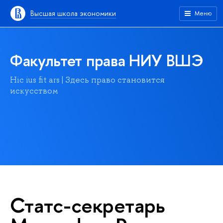
Высшая школа экономики
Меню
Факультет права НИУ ВШЭ
Hic ius fit ars | Здесь право становится
искусством
Статс-секретарь