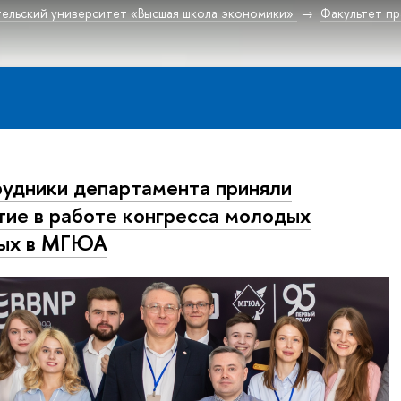
ельский университет «Высшая школа экономики»
Факультет пр
удники департамента приняли
тие в работе конгресса молодых
ных в МГЮА