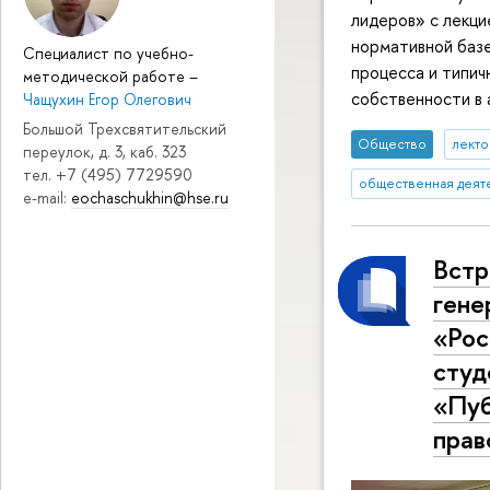
лидеров» с лекци
нормативной базе
Специалист по учебно-
процесса и типич
методической работе
–
собственности в 
Чащухин Егор Олегович
Большой Трехсвятительский
Общество
лекто
переулок, д. 3, каб. 323
тел. +7 (495) 7729590
общественная деят
e-mail:
eochaschukhin@hse.ru
Встр
гене
«Рос
студ
«Пуб
прав