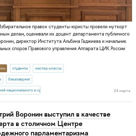
«Избирательное право» студенты-юристы провели муткорт
ным делам, оценивали их доцент департамента публичного
ронин, директор Института Альбина Гаджиева и начальник
ьных споров Правового управления Аппарата ЦИК России
знь
студенты
мастер-классы
и
бакалавриат
ний национального и сравнительного права
24 марта
рий Воронин выступил в качестве
ерта в столичном Центре
дежного парламентаризма