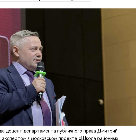
ода доцент департамента публичного права Дмитрий
л экспертом в московском проекте «Школа районных