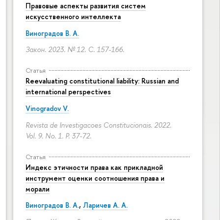
Правовые аспекты развития систем
искусственного интеллекта
Виноградов В. А.
Закон. 2023. № 12.
С. 157-166.
Статья
Reevaluating constitutional liability: Russian and
international perspectives
Vinogradov V.
Revista de Investigacoes Constitucionais. 2022.
Vol. 9. No. 1.
P. 37-72.
Статья
Индекс этичности права как прикладной
инструмент оценки соотношения права и
морали
Виноградов В. А.
,
Ларичев А. А.