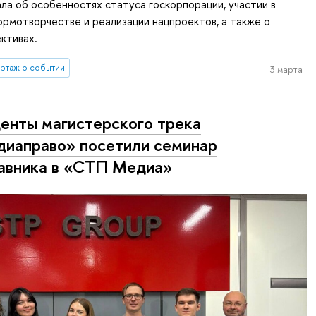
ла об особенностях статуса госкорпорации, участии в
рмотворчестве и реализации нацпроектов, а также о
ктивах.
ртаж о событии
3 марта
енты магистерского трека
иаправо» посетили семинар
авника в «СТП Медиа»