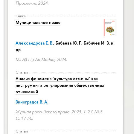
Проспект, 2024.
Книга
Муниципальное право
Александрова Е. В.
, Бабаева Ю. Г., Бабичев И. В. и
др.
М.: Ай Пи Ар Медиа, 2024.
Статья
Анализ феномена "культура отмены" как
инструмента регулирования общественных
отношений
Виноградов В. А.
Журнал российского права. 2023. Т. 27. № 3.
С. 17-30.
Статья