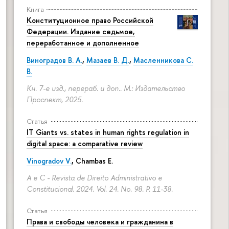
Книга
Конституционное право Российской
Федерации. Издание седьмое,
переработанное и дополненное
Виноградов В. А.
,
Мазаев В. Д.
,
Масленникова С.
В.
Кн. 7-е изд., перераб. и доп.. М.: Издательство
Проспект, 2025.
Статья
IT Giants vs. states in human rights regulation in
digital space: a comparative review
Vinogradov V.
, Chambas E.
A e C - Revista de Direito Administrativo e
Constitucional. 2024. Vol. 24. No. 98.
P. 11-38.
Статья
Права и свободы человека и гражданина в