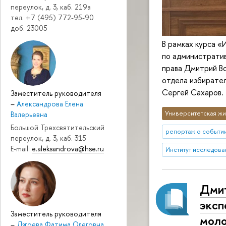
переулок, д. 3, каб. 219a
тел. +7 (495) 772-95-90
доб. 23005
В рамках курса 
по административ
права Дмитрий Во
отдела избирател
Сергей Сахаров.
Заместитель руководителя
–
Александрова Елена
Университетская жи
Валерьевна
Большой Трехсвятительский
репортаж о событи
переулок, д. 3, каб. 315
E-mail:
e.aleksandrova@hse.ru
Институт исследова
Дмит
эксп
Заместитель руководителя
моло
–
Дзгоева Фатима Олеговна