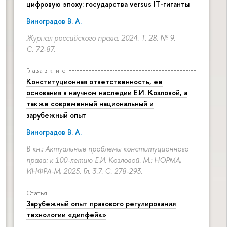
цифровую эпоху: государства versus IT-гиганты
Виноградов В. А.
Журнал российского права. 2024. Т. 28. № 9.
С. 72-87.
Глава в книге
Конституционная ответственность, ее
основания в научном наследии Е.И. Козловой, а
также современный национальный и
зарубежный опыт
Виноградов В. А.
В кн.: Актуальные проблемы конституционного
права: к 100-летию Е.И. Козловой. М.: НОРМА,
ИНФРА-М, 2025. Гл. 3.7.
С. 278-293.
Статья
Зарубежный опыт правового регулирования
технологии «дипфейк»