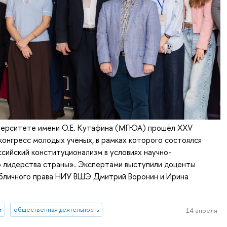
иверситете имени О.Е. Кутафина (МГЮА) прошёл XXV
онгресс молодых учёных, в рамках которого состоялся
ссийский конституционализм в условиях научно-
о лидерства страны». Экспертами выступили доценты
бличного права НИУ ВШЭ Дмитрий Воронин и Ирина
и
общественная деятельность
14 апреля