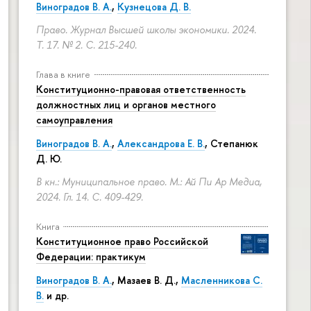
Виноградов В. А.
,
Кузнецова Д. В.
Право. Журнал Высшей школы экономики. 2024.
Т. 17. № 2.
С. 215-240.
Глава в книге
Конституционно-правовая ответственность
должностных лиц и органов местного
самоуправления
Виноградов В. А.
,
Александрова Е. В.
, Степанюк
Д. Ю.
В кн.: Муниципальное право. М.: Ай Пи Ар Медиа,
2024. Гл. 14.
С. 409-429.
Книга
Конституционное право Российской
Федерации: практикум
Виноградов В. А.
,
Мазаев В. Д.
,
Масленникова С.
В.
и др.