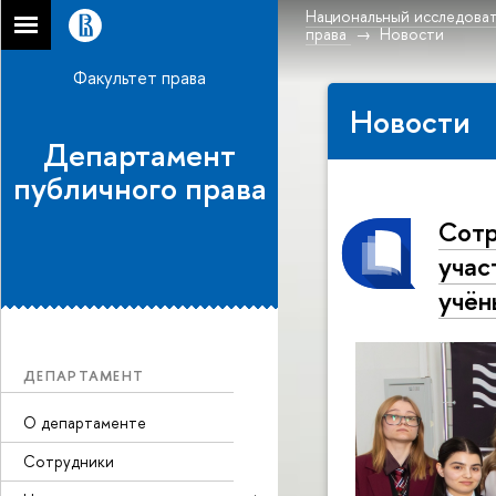
Национальный исследоват
права
Новости
Факультет права
Новости
Департамент
публичного права
Сотр
учас
учё
ДЕПАРТАМЕНТ
О департаменте
Сотрудники