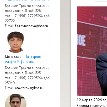
Большой Трехсвятительский
переулок, д. 3, каб. 328
тел. +7 (495) 7729590, доб.
22722
E-mail:
fsuleymanova@hse.ru
Менеджер
–
Тактарова
Альфия Рифатовна
Большой Трехсвятительский
переулок, д. 3, каб. 323
тел. +7 (495) 7729590, доб.
23040
E-mail:
ataktarova@hse.ru
12 марта 2026 г
Воронин выступи