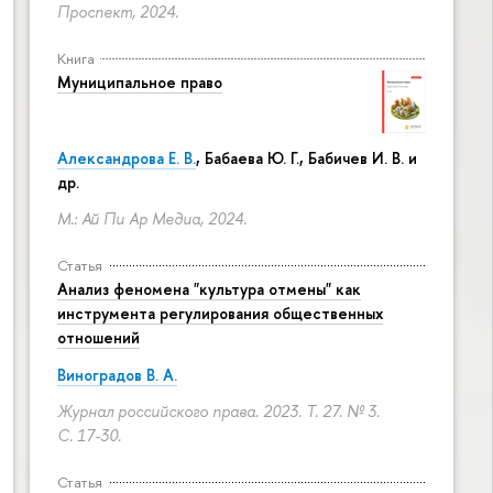
Проспект, 2024.
Книга
Муниципальное право
Александрова Е. В.
, Бабаева Ю. Г., Бабичев И. В. и
др.
М.: Ай Пи Ар Медиа, 2024.
Статья
Анализ феномена "культура отмены" как
инструмента регулирования общественных
отношений
Виноградов В. А.
Журнал российского права. 2023. Т. 27. № 3.
С. 17-30.
Статья