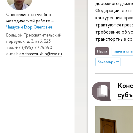
дорожного движе
Федерации: ее ст
Специалист по учебно-
конкуренции, прав
методической работе
–
трактуются прав
Чащухин Егор Олегович
требование об ус
Большой Трехсвятительский
транспортные ср
переулок, д. 3, каб. 323
тел. +7 (495) 7729590
Наука
идеи и опы
e-mail:
eochaschukhin@hse.ru
бакалавриат
Конс
субъ