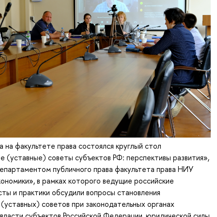
а на факультете права состоялся круглый стол
 (уставные) советы субъектов РФ: перспективы развития»,
департаментом публичного права факультета права НИУ
ономики», в рамках которого ведущие российские
ты и практики обсудили вопросы становления
(уставных) советов при законодательных органах
власти субъектов Российской Федерации, юридической силы