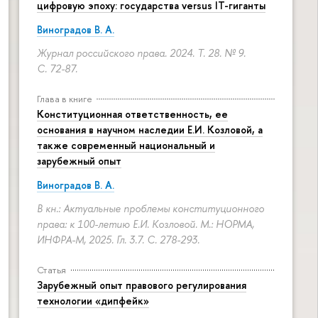
цифровую эпоху: государства versus IT-гиганты
Виноградов В. А.
Журнал российского права. 2024. Т. 28. № 9.
С. 72-87.
Глава в книге
Конституционная ответственность, ее
основания в научном наследии Е.И. Козловой, а
также современный национальный и
зарубежный опыт
Виноградов В. А.
В кн.: Актуальные проблемы конституционного
права: к 100-летию Е.И. Козловой. М.: НОРМА,
ИНФРА-М, 2025. Гл. 3.7.
С. 278-293.
Статья
Зарубежный опыт правового регулирования
технологии «дипфейк»