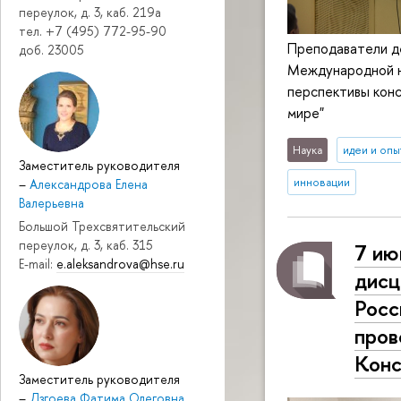
переулок, д. 3, каб. 219a
тел. +7 (495) 772-95-90
Преподаватели де
доб. 23005
Международной н
перспективы конс
мире"
Наука
идеи и опы
Заместитель руководителя
инновации
–
Александрова Елена
Валерьевна
Большой Трехсвятительский
переулок, д. 3, каб. 315
7 ию
E-mail:
e.aleksandrova@hse.ru
дисц
Росс
пров
Конс
Заместитель руководителя
–
Дзгоева Фатима Олеговна