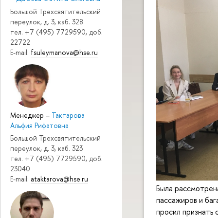
Большой Трехсвятительский
переулок, д. 3, каб. 328
тел. +7 (495) 7729590, доб.
22722
E-mail:
fsuleymanova@hse.ru
Менеджер
–
Тактарова
Альфия Рифатовна
Большой Трехсвятительский
переулок, д. 3, каб. 323
тел. +7 (495) 7729590, доб.
23040
E-mail:
ataktarova@hse.ru
Была рассмотрен
пассажиров и баг
просил признать 