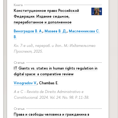
Книга
Конституционное право Российской
Федерации. Издание седьмое,
переработанное и дополненное
Виноградов В. А.
,
Мазаев В. Д.
,
Масленникова С.
В.
Кн. 7-е изд., перераб. и доп.. М.: Издательство
Проспект, 2025.
Статья
IT Giants vs. states in human rights regulation in
digital space: a comparative review
Vinogradov V.
, Chambas E.
A e C - Revista de Direito Administrativo e
Constitucional. 2024. Vol. 24. No. 98.
P. 11-38.
Статья
Права и свободы человека и гражданина в