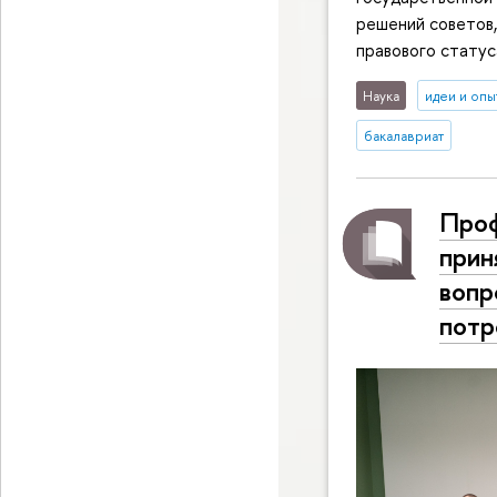
решений советов,
правового статус
Наука
идеи и опы
бакалавриат
Проф
прин
вопр
потр