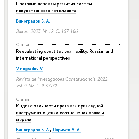
Правовые аспекты развития систем
искусственного интеллекта
Виноградов В. А.
Закон. 2023. № 12.
С. 157-166.
Статья
Reevaluating constitutional liability: Russian and
international perspectives
Vinogradov V.
Revista de Investigacoes Constitucionais. 2022.
Vol. 9. No. 1.
P. 37-72.
Статья
Индекс этичности права как прикладной
инструмент оценки соотношения права и
морали
Виноградов В. А.
,
Ларичев А. А.