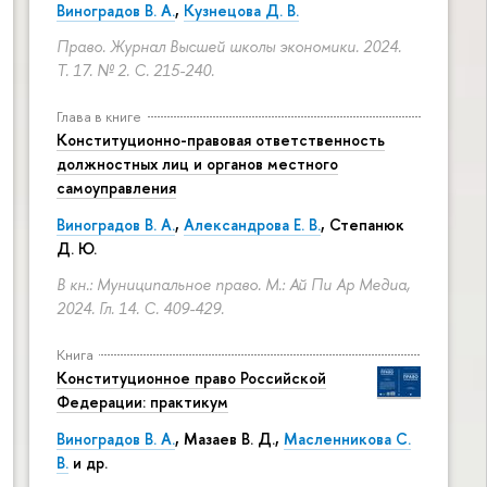
Виноградов В. А.
,
Кузнецова Д. В.
Право. Журнал Высшей школы экономики. 2024.
Т. 17. № 2.
С. 215-240.
Глава в книге
Конституционно-правовая ответственность
должностных лиц и органов местного
самоуправления
Виноградов В. А.
,
Александрова Е. В.
, Степанюк
Д. Ю.
В кн.: Муниципальное право. М.: Ай Пи Ар Медиа,
2024. Гл. 14.
С. 409-429.
Книга
Конституционное право Российской
Федерации: практикум
Виноградов В. А.
,
Мазаев В. Д.
,
Масленникова С.
В.
и др.