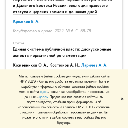
и Дальнего Востока России: эволюция правового
статуса с царских времен и до наших дней
Кряжков В. А.
Государство и право. 2022. № 6.
С. 68-78.
Статья
Единая система публичной власти: дискуссионные
аспекты нормативной регламентации
Кожевников О. А., Костюков А. Н.,
Ларичев А. А.
Правоприменение. 2022. Т. 6. № 3.
С. 49-62.
Мы используем файлы cookies для улучшения работы сайта
НИУ ВШЭ и большего удобства его использования. Более
Статья
подробную информацию об использовании файлов cookies
можно найти
здесь
, наши правила обработки персональных
Город и городские сообщества: юридические и
данных –
здесь
. Продолжая пользоваться сайтом, вы
урбанологические аспекты соотношения целого и
✖
подтверждаете, что были проинформированы об
части
использовании файлов cookies сайтом НИУ ВШЭ и согласны
с нашими правилами обработки персональных данных. Вы
Ларичев А. А.
,
Виноградов В. А.
можете отключить файлы cookies в настройках Вашего
браузера.
Муниципальное имущество: экономика, право,