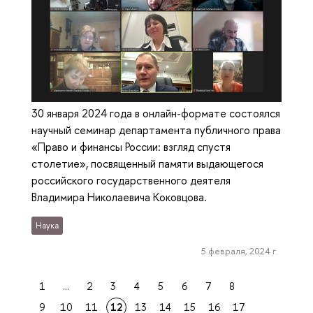
30 января 2024 года в онлайн-формате состоялся
научный семинар департамента публичного права
«Право и финансы России: взгляд спустя
столетие», посвященный памяти выдающегося
российского государственного деятеля
Владимира Николаевича Коковцова.
Наука
5 февраля, 2024 г.
1
...
2
3
4
5
6
7
8
9
10
11
12
13
14
15
16
17