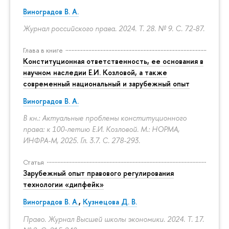
Виноградов В. А.
Журнал российского права. 2024. Т. 28. № 9.
С. 72-87.
Глава в книге
Конституционная ответственность, ее основания в
научном наследии Е.И. Козловой, а также
современный национальный и зарубежный опыт
Виноградов В. А.
В кн.: Актуальные проблемы конституционного
права: к 100-летию Е.И. Козловой. М.: НОРМА,
ИНФРА-М, 2025. Гл. 3.7.
С. 278-293.
Статья
Зарубежный опыт правового регулирования
технологии «дипфейк»
Виноградов В. А.
,
Кузнецова Д. В.
Право. Журнал Высшей школы экономики. 2024. Т. 17.