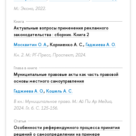
М.: Эксмо, 2022.
Книга
Актуальные вопросы применения рекламного
законодательства : сборник. Книга 2
Москвитин О. А.
,
Корниенко А. С.
,
Гаджиева А. О.
Кн. 2. М.: РГ-Пресс, Проспект, 2024.
Глава в книге
Муниципальные правовые акты как часть правовой
основы местного самоуправления
Гаджиева А. О.
,
Кошель А. С.
В кн.: Муниципальное право. М.: Ай Пи Ар Медиа,
2024. Гл. 6.
С. 125-156.
Статья
Особенности референдумного процесса принятия
решений о самоопределении на примере