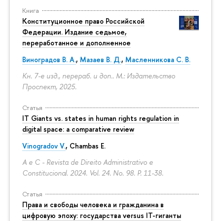
Книга
Конституционное право Российской
Федерации. Издание седьмое,
переработанное и дополненное
Виноградов В. А.
,
Мазаев В. Д.
,
Масленникова С. В.
Кн. 7-е изд., перераб. и доп.. М.: Издательство
Проспект, 2025.
Статья
IT Giants vs. states in human rights regulation in
digital space: a comparative review
Vinogradov V.
, Chambas E.
A e C - Revista de Direito Administrativo e
Constitucional. 2024. Vol. 24. No. 98.
P. 11-38.
Статья
Права и свободы человека и гражданина в
цифровую эпоху: государства versus IT-гиганты