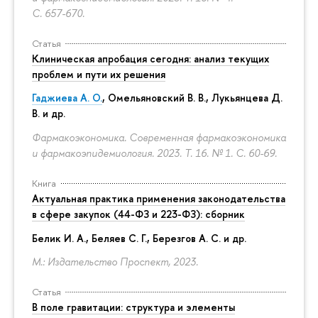
С. 657-670.
Статья
Клиническая апробация сегодня: анализ текущих
проблем и пути их решения
Гаджиева А. О.
, Омельяновский В. В., Лукьянцева Д.
В. и др.
Фармакоэкономика. Современная фармакоэкономика
и фармакоэпидемиология. 2023. Т. 16. № 1.
С. 60-69.
Книга
Актуальная практика применения законодательства
в сфере закупок (44-ФЗ и 223-ФЗ): сборник
Белик И. А., Беляев С. Г.,
Березгов А. С.
и др.
М.: Издательство Проспект, 2023.
Статья
В поле гравитации: структура и элементы