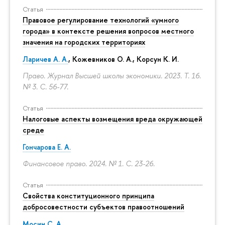
Статья
Правовое регулирование технологий «умного
города» в контексте решения вопросов местного
значения на городских территориях
Ларичев А. А.
, Кожевников О. А., Корсун К. И.
Право. Журнал Высшей школы экономики. 2023. Т. 16.
№ 3.
С. 56-77.
Статья
Налоговые аспекты возмещения вреда окружающей
среде
Гончарова Е. А.
Финансовое право. 2024. № 1.
С. 23-26.
Статья
Свойства конституционного принципа
добросовестности субъектов правоотношений
Мосин С. А.