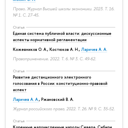
Право. Журнал Высшей школы экономики. 2023. Т. 16.
№ 1.
С. 27-45.
Статья
Единая система публичной власти: дискуссионные
аспекты нормативной регламентации
Кожевников О. А., Костюков А. Н.,
Ларичев А. А.
Правоприменение. 2022. Т. 6. № 3.
С. 49-62.
Статья
Развитие дистанционного электронного
голосования в России: конституционно-правовой
аспект
Ларичев А. А.
, Ржановский В. А.
Журнал российского права. 2022. Т. 26. № 9.
С. 35-52.
Статья
Коренные малочисленные народы Севера, Сибири