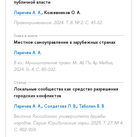
публичной власти
Ларичев А. А.
, Кожевников О. А.
Правоприменение. 2024. Т. 8. № 2.
С. 43-52.
Глава в книге
Местное самоуправление в зарубежных странах
Ларичев А. А.
В кн.: Муниципальное право. М.: Ай Пи Ар Медиа,
2024. Гл. 4.
С. 85-102.
Статья
Локальные сообщества как средство разрешения
городских конфликтов
Ларичев А. А.
,
Солдатова Л. В.
,
Таболин В. В.
Вестник Российского университета дружбы
народов. Серия: Юридические науки. 2023. Т. 27. № 4.
С. 902-918.