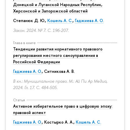
Донецкой и Луганской Народных Республик,
Херсонской и Запорожской областей
Степанюк Д. Ю.,
Кошель А. С.
,
Гаджиева А. О.
Закон. 2024. № 7.
С. 196-207.
Глава в книге
Тенденции развития нормативного правового
регулирования местного самоуправления в
Российской Федерации
Гаджиева А. О.
, Ситникова А. В.
В кн.: Муниципальное право. М.: Ай Пи Ар Медиа,
2024. Гл. 17.
С. 484-505.
Статья
Активное избирательное право в цифровую эпоху:
правовой аспект
Гаджиева А. О.
, Костырко А. А.,
Кошель А. С.