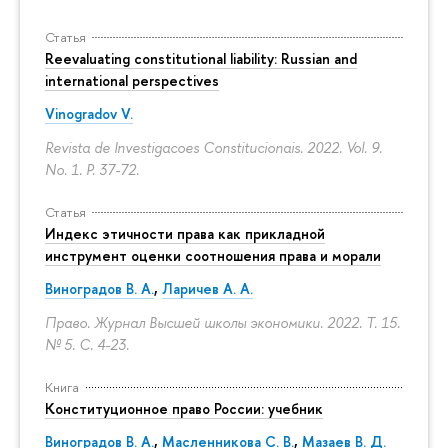
Статья
Reevaluating constitutional liability: Russian and
international perspectives
Vinogradov V.
Revista de Investigacoes Constitucionais. 2022. Vol. 9.
No. 1.
P. 37-72.
Статья
Индекс этичности права как прикладной
инструмент оценки соотношения права и морали
Виноградов В. А.
,
Ларичев А. А.
Право. Журнал Высшей школы экономики. 2022. Т. 15.
№ 5.
С. 4-23.
Книга
Конституционное право России: учебник
Виноградов В. А.
,
Масленникова С. В.
,
Мазаев В. Д.