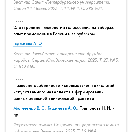
Вестник Санкт-Петербургского университета.
Серия 14. Право. 2023. Т. 14. № 4.
С. 888-904.
Статья
Электронные технологии голосования на выборах:
опыт применения в России и за рубежом
Гаджиева А. О.
Вестник Российского университета дружбы
народов. Серия: Юридические науки. 2023. Т. 27. № 3.
С. 649-669.
Статья
Правовые особенности использования технологий
искусственного интеллекта в формировании
данных реальной клинической практики
Маличенко В. С.
,
Гаджиева А. О.
, Платонова Н. И. и
др.
Фармакоэкономика. Современная фармакоэкономика
и фармакоэпидемиология. 2023. Т. 16. № 4.