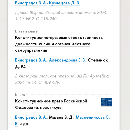
Виноградов В. А.
,
Кузнецова Д. В.
Право. Журнал Высшей школы экономики. 2024.
Т. 17. № 2.
С. 215-240.
Глава в книге
Конституционно-правовая ответственность
должностных лиц и органов местного
самоуправления
Виноградов В. А.
,
Александрова Е. В.
, Степанюк
Д. Ю.
В кн.: Муниципальное право. М.: Ай Пи Ар Медиа,
2024. Гл. 14.
С. 409-429.
Книга
Конституционное право Российской
Федерации: практикум
Виноградов В. А.
,
Мазаев В. Д.
,
Масленникова С.
В.
и др.