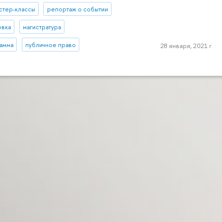
стер-классы
репортаж о событии
овка
магистратура
рамма
публичное право
28 января, 2021 г.