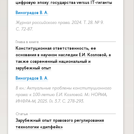
цифровую эпоху: государства versus IT-гиганты
Виноградов В. А.
Журнал российского права. 2024. Т. 28. № 9.
С. 72-87.
Глава в книге
Конституционная ответственность, ее
основания в научном наследии Е.И. Козловой, а
также современный национальный и
зарубежный опыт
Виноградов В. А.
В кн.: Актуальные проблемы конституционного
права: к 100-летию Е.И. Козловой. М.: НОРМА,
ИНФРА-М, 2025. Гл. 3.7.
С. 278-293.
Статья
Зарубежный опыт правового регулирования
технологии «дипфейк»