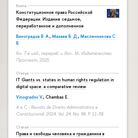
Книга
Конституционное право Российской
Федерации. Издание седьмое,
переработанное и дополненное
Виноградов В. А.
,
Мазаев В. Д.
,
Масленникова С.
В.
Кн. 7-е изд., перераб. и доп.. М.: Издательство
Проспект, 2025.
Статья
IT Giants vs. states in human rights regulation in
digital space: a comparative review
Vinogradov V.
, Chambas E.
A e C - Revista de Direito Administrativo e
Constitucional. 2024. Vol. 24. No. 98.
P. 11-38.
Статья
Права и свободы человека и гражданина в