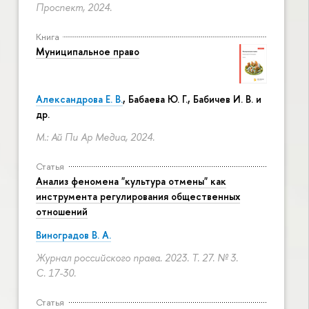
Проспект, 2024.
Книга
Муниципальное право
Александрова Е. В.
, Бабаева Ю. Г., Бабичев И. В. и
др.
М.: Ай Пи Ар Медиа, 2024.
Статья
Анализ феномена "культура отмены" как
инструмента регулирования общественных
отношений
Виноградов В. А.
Журнал российского права. 2023. Т. 27. № 3.
С. 17-30.
Статья