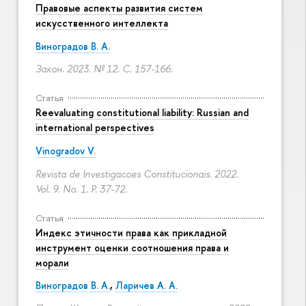
Правовые аспекты развития систем
искусственного интеллекта
Виноградов В. А.
Закон. 2023. № 12.
С. 157-166.
Статья
Reevaluating constitutional liability: Russian and
international perspectives
Vinogradov V.
Revista de Investigacoes Constitucionais. 2022.
Vol. 9. No. 1.
P. 37-72.
Статья
Индекс этичности права как прикладной
инструмент оценки соотношения права и
морали
Виноградов В. А.
,
Ларичев А. А.