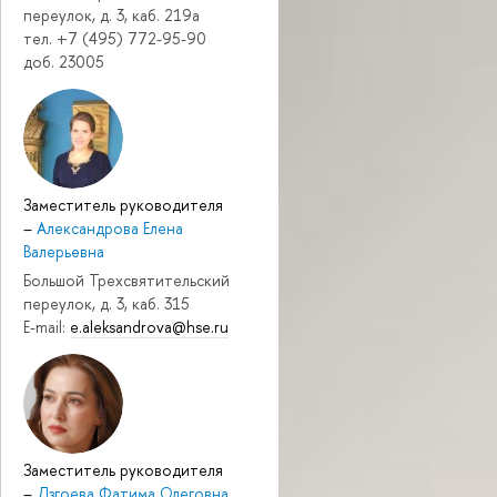
переулок, д. 3, каб. 219a
тел. +7 (495) 772-95-90
доб. 23005
Заместитель руководителя
–
Александрова Елена
Валерьевна
Большой Трехсвятительский
переулок, д. 3, каб. 315
E-mail:
e.aleksandrova@hse.ru
Заместитель руководителя
–
Дзгоева Фатима Олеговна