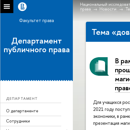
Национальный исследоват
права
Новости
Те
Факультет права
Тема «дов
Департамент
публичного права
В ра
прош
маги
прав
ДЕПАРТАМЕНТ
Для учащихся рос
2021 году поступ
О департаменте
экономики, в рам
Сотрудники
презентация маги