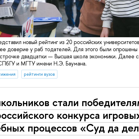
редставил новый рейтинг из 20 российских университето
ее доверие у раб тодателей. Для этого были опрошены
 строчке двадцатки — Высшая школа экономики. Далее
СПбГУ и МГТУ имени Н.Э. Баумана.
тижения
рейтинги вузов
школьников стали победителя
российского конкурса игровы
ебных процессов «Суд да де