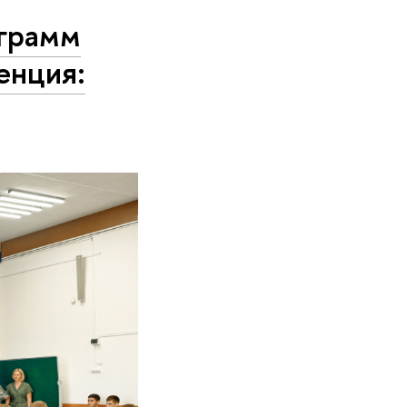
ограмм
енция: