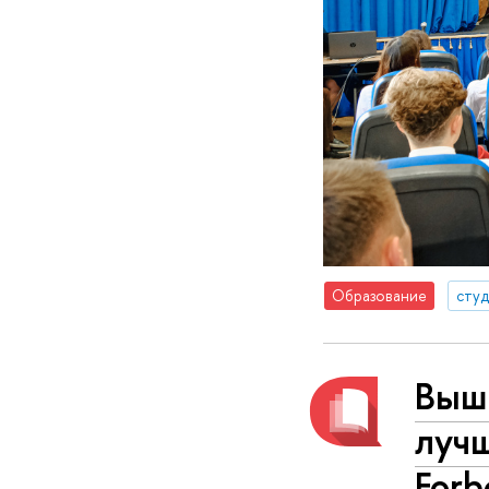
Образование
сту
Вышк
лучш
Forb