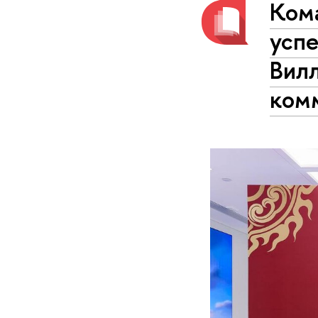
Ком
успе
Вил
ком