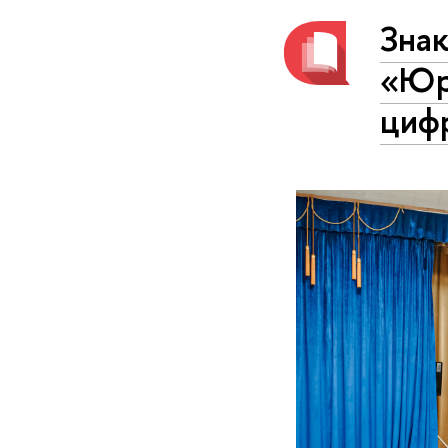
Зна
«Юр
циф