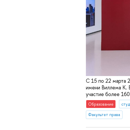
С 15 по 22 марта 
имени Виллема К.
участие более 160
Образование
сту
Факультет права