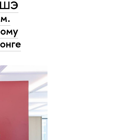
 ВШЭ
м.
ному
онге