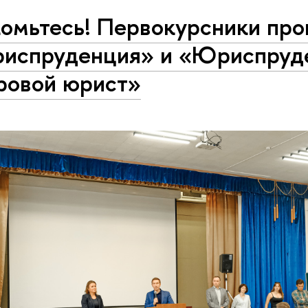
комьтесь! Первокурсники пр
испруденция» и «Юриспруд
ровой юрист»