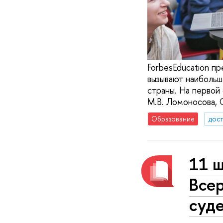
ForbesEducation п
вызывают наибольш
страны. На первой
М.В. Ломоносова, 
Образование
дос
11 
Все
суд