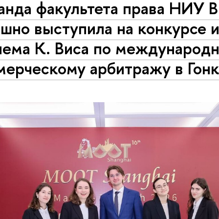
анда факультета права НИУ
шно выступила на конкурсе и
лема К. Виса по международ
мерческому арбитражу в Гонк