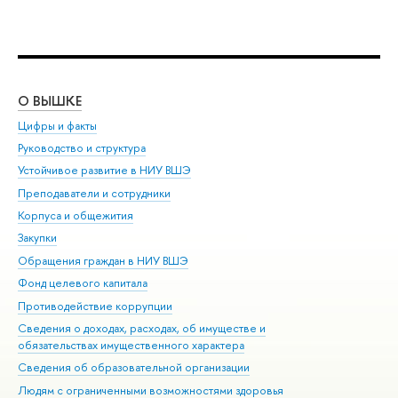
О ВЫШКЕ
ОБ
Цифры и факты
Ли
Руководство и структура
Дов
Устойчивое развитие в НИУ ВШЭ
Ол
Преподаватели и сотрудники
При
Корпуса и общежития
Вы
Закупки
При
Обращения граждан в НИУ ВШЭ
Ас
Фонд целевого капитала
До
Противодействие коррупции
Цен
Сведения о доходах, расходах, об имуществе и
Би
обязательствах имущественного характера
Об
Сведения об образовательной организации
Обр
Людям с ограниченными возможностями здоровья