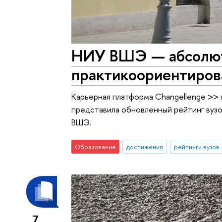
НИУ ВШЭ — абсолют
практикоориентиров
Карьерная платформа Changellenge >> 
представила обновленный рейтинг вуз
ВШЭ.
Образование
достижения
рейтинги вузов
7