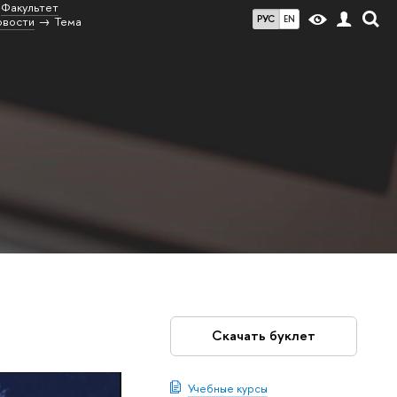
Факультет
РУС
EN
овости
Тема
Скачать буклет
Учебные курсы