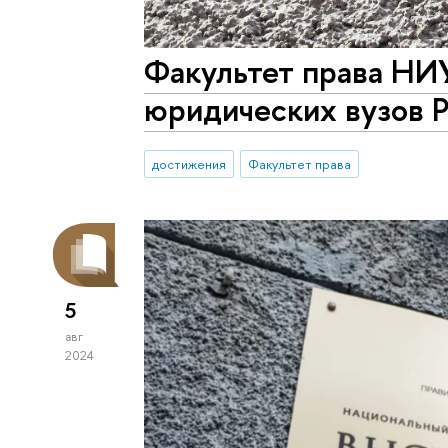
Факультет права НИ
юридических вузов 
достижения
Факультет права
5
авг
2024