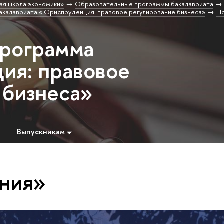
ая школа экономики»
Образовательные программы бакалавриата
акалавриата «Юриспруденция: правовое регулирование бизнеса»
Н
программа
ия: правовое
 бизнеса»
Выпускникам
ния»