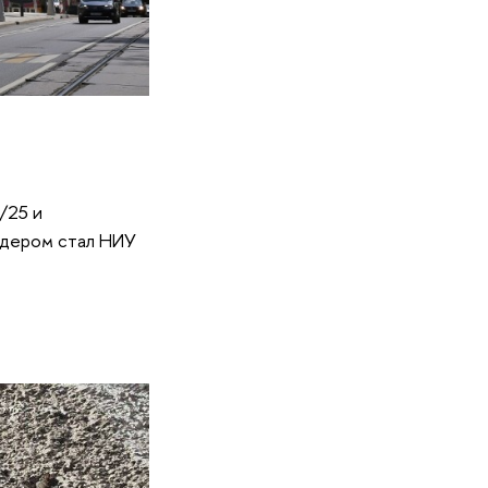
/25 и
идером стал НИУ