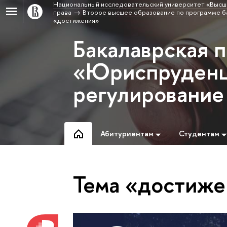
Национальный исследовательский университет «Высш
права
Второе высшее образование по программе б
«достижения»
Бакалаврская 
«Юриспруденц
регулирование
Абитуриентам
Студентам
Тема «достиже