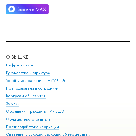
О ВЫШКЕ
ОБ
Цифры и факты
Ли
Руководство и структура
Дов
Устойчивое развитие в НИУ ВШЭ
Ол
Преподаватели и сотрудники
При
Корпуса и общежития
Вы
Закупки
При
Обращения граждан в НИУ ВШЭ
Ас
Фонд целевого капитала
До
Противодействие коррупции
Цен
Сведения о доходах, расходах, об имуществе и
Би