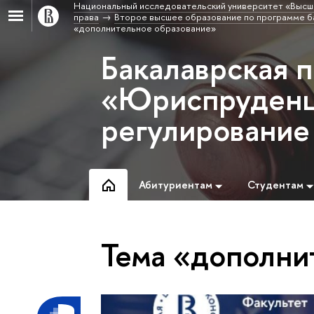
Национальный исследовательский университет «Высш
права
Второе высшее образование по программе б
«дополнительное образование»
Бакалаврская 
«Юриспруденц
регулирование
Абитуриентам
Студентам
Тема «дополни