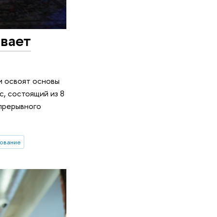
вает
ли освоят основы
с, состоящий из 8
епрерывного
ование