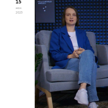
15
июн
2023