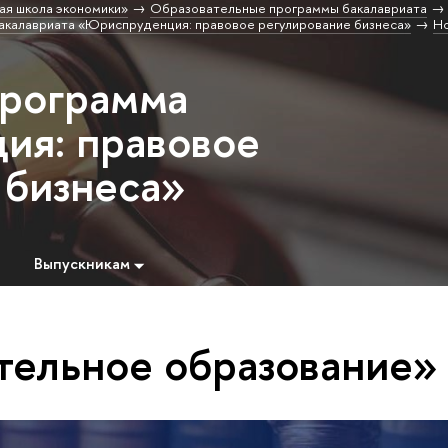
ая школа экономики»
Образовательные программы бакалавриата
акалавриата «Юриспруденция: правовое регулирование бизнеса»
Н
программа
ия: правовое
 бизнеса»
Выпускникам
тельное образование»