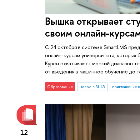
Вышка открывает сту
своим онлайн-курса
С 24 октября в системе SmartLMS пре
онлайн-курсам университета, которых 
Курсы охватывают широкий диапазон те
от введения в машинное обучение до т
Образование
новое в ВШЭ
приглашение к
12