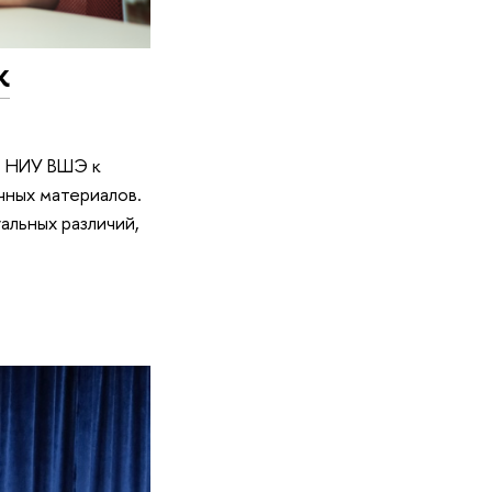
к
м НИУ ВШЭ к
чных материалов.
альных различий,