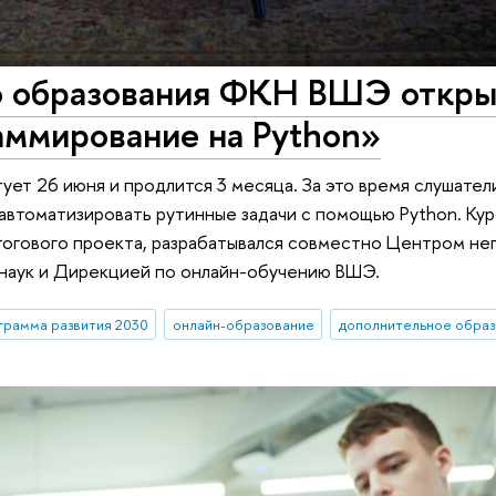
о образования ФКН ВШЭ откры
аммирование на Python»
ует 26 июня и продлится 3 месяца. За это время слушате
автоматизировать рутинные задачи с помощью Python. Кур
итогового проекта, разрабатывался совместно Центром н
 наук и Дирекцией по онлайн-обучению ВШЭ.
рамма развития 2030
онлайн-образование
дополнительное образ