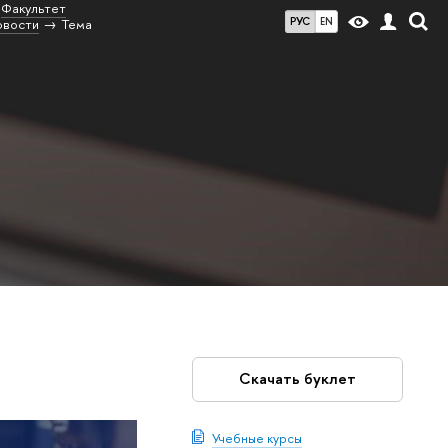
Факультет
РУС
EN
овости
Тема
Скачать буклет
Учебные курсы