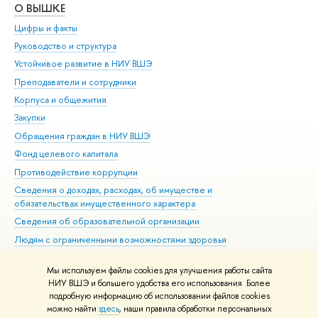
О ВЫШКЕ
ОБ
Цифры и факты
Ли
Руководство и структура
Дов
Устойчивое развитие в НИУ ВШЭ
Ол
Преподаватели и сотрудники
При
Корпуса и общежития
Вы
Закупки
При
Обращения граждан в НИУ ВШЭ
Ас
Фонд целевого капитала
До
Противодействие коррупции
Цен
Сведения о доходах, расходах, об имуществе и
Би
обязательствах имущественного характера
Об
Сведения об образовательной организации
Обр
Людям с ограниченными возможностями здоровья
Единая платежная страница
Мы используем файлы cookies для улучшения работы сайта
Работа в Вышке
НИУ ВШЭ и большего удобства его использования. Более
подробную информацию об использовании файлов cookies
можно найти
здесь
, наши правила обработки персональных