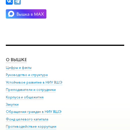
О ВЫШКЕ
ОБ
Цифры и факты
Ли
Руководство и структура
Дов
Устойчивое развитие в НИУ ВШЭ
Ол
Преподаватели и сотрудники
При
Корпуса и общежития
Вы
Закупки
При
Обращения граждан в НИУ ВШЭ
Ас
Фонд целевого капитала
До
Противодействие коррупции
Цен