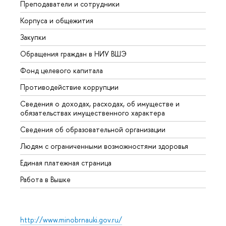
Преподаватели и сотрудники
Прием
Корпуса и общежития
Вышк
Закупки
Прием
Обращения граждан в НИУ ВШЭ
Аспир
Фонд целевого капитала
Допол
Противодействие коррупции
Центр
Сведения о доходах, расходах, об имуществе и
Бизне
обязательствах имущественного характера
Образ
Сведения об образовательной организации
Обрат
Людям с ограниченными возможностями здоровья
Единая платежная страница
Работа в Вышке
http://www.minobrnauki.gov.ru/