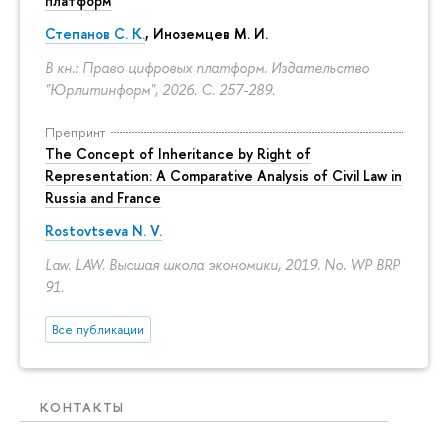
платформ
Степанов С. К.
, Иноземцев М. И.
В кн.: Право цифровых платформ. Издательство
"Юрлитинформ", 2026.
С. 257-289.
Препринт
The Concept of Inheritance by Right of
Representation: A Comparative Analysis of Civil Law in
Russia and France
Rostovtseva N. V.
Law. LAW. Высшая школа экономики, 2019. No. WP BRP
91.
Все публикации
КОНТАКТЫ