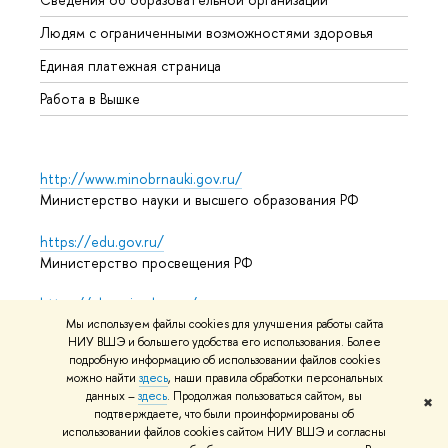
Обрат
Людям с ограниченными возможностями здоровья
Единая платежная страница
Работа в Вышке
http://www.minobrnauki.gov.ru/
Министерство науки и высшего образования РФ
https://edu.gov.ru/
Министерство просвещения РФ
https://elearning.hse.ru/mooc
Массовые открытые онлайн-курсы
Мы используем файлы cookies для улучшения работы сайта
НИУ ВШЭ и большего удобства его использования. Более
подробную информацию об использовании файлов cookies
можно найти
здесь
, наши правила обработки персональных
данных –
здесь
. Продолжая пользоваться сайтом, вы
© НИУ ВШЭ 1993–2026
Адреса и контакты
Условия
✖
подтверждаете, что были проинформированы об
использования материалов
Политика конфиденциальности
использовании файлов cookies сайтом НИУ ВШЭ и согласны
Карта сайта