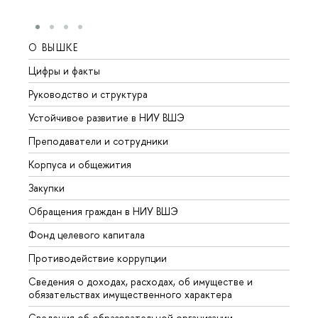
О ВЫШКЕ
ОБР
Цифры и факты
Лице
Руководство и структура
Довуз
Устойчивое развитие в НИУ ВШЭ
Олим
Преподаватели и сотрудники
Прием
Корпуса и общежития
Вышк
Закупки
Прием
Обращения граждан в НИУ ВШЭ
Аспир
Фонд целевого капитала
Допол
Противодействие коррупции
Центр
Сведения о доходах, расходах, об имуществе и
Бизне
обязательствах имущественного характера
Образ
Сведения об образовательной организации