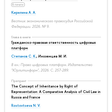
В печати
Кирилина А. А.
Вестник экономического правосудия Российской
Федерации. 2026. № 9.
Глава в книге
Гражданско-правовая ответственность цифровых
платформ
Степанов С. К.
, Иноземцев М. И.
В кн.: Право цифровых платформ. Издательство
"Юрлитинформ", 2026.
С. 257-289.
Препринт
The Concept of Inheritance by Right of
Representation: A Comparative Analysis of Civil Law in
Russia and France
Rostovtseva N. V.