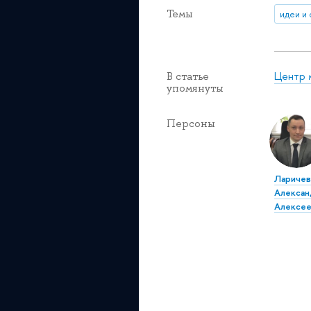
Темы
идеи и
Центр 
В статье
упомянуты
Персоны
Лариче
Алексан
Алексее