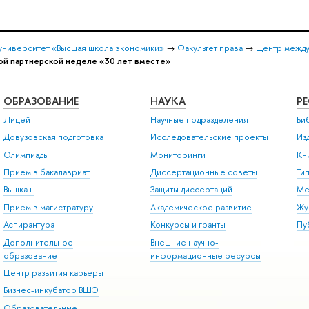
университет «Высшая школа экономики»
→
Факультет права
→
Центр между
ой партнерской неделе «30 лет вместе»
ОБРАЗОВАНИЕ
НАУКА
Р
Лицей
Научные подразделения
Би
Довузовская подготовка
Исследовательские проекты
Из
Олимпиады
Мониторинги
Кн
Прием в бакалавриат
Диссертационные советы
Ти
Вышка+
Защиты диссертаций
Ме
Прием в магистратуру
Академическое развитие
Жу
Аспирантура
Конкурсы и гранты
Пу
Дополнительное
Внешние научно-
образование
информационные ресурсы
Центр развития карьеры
Бизнес-инкубатор ВШЭ
Образовательные