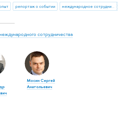
 опыт
репортаж о событии
международное сотрудничество
международного сотрудничества
в
Мосин Сергей
др
Анатольевич
вич