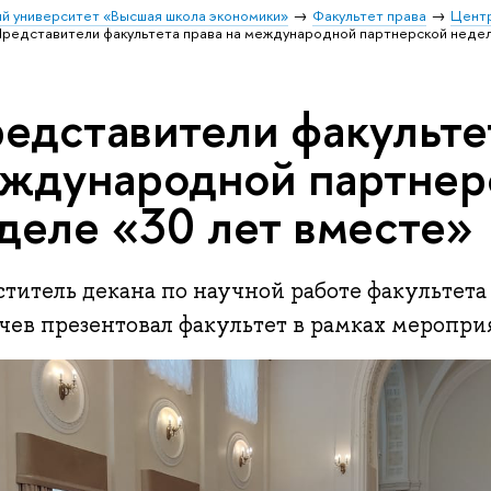
й университет «Высшая школа экономики»
Факультет права
Цент
редставители факультета права на международной партнерской недел
едставители факультет
ждународной партнер
деле «30 лет вместе»
ститель декана по научной работе факультета
чев презентовал факультет в рамках меропри