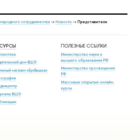
народного сотрудничества
→
Новости
→
Представители
ЕСУРСЫ
ПОЛЕЗНЫЕ ССЫЛКИ
блиотека
Министерство науки и
высшего образования РФ
дательский дом ВШЭ
Министерство просвещения
ижный магазин «БукВышка»
РФ
пография
Массовые открытые онлайн-
диацентр
курсы
рналы ВШЭ
бликации