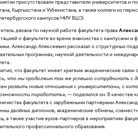
иятии присутствовали представители университетов и п
тана, Кыргызстана и Узбекистана, а также коллеги из перм
петербургского кампусов НИУ ВШЭ.
итель декана по научной работе факультета права
Алекса
тацией о факультете во время знакомства с кампусами и 
ики. Александр Алексеевич рассказал о структурных под
вательных программах, научной деятельности и междуна
тета.
етил, что факультет имеет крепкие академические связи с
сь, что мы продолжим так же успешно сотрудничать с
жем развить новые отношения с университетами, с кот
возможности поработать»
, — поделился он. В качестве 
ничества факультета с зарубежными партнерами Александ
ммы двойных дипломов, академические обмены, совмест
ы, а также участие вузов-партнеров в мероприятиях факул
ительного профессионального образования.