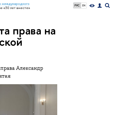
р международного
РУС
EN
е «30 лет вместе»
а права на
ской
 права Александр
ятия