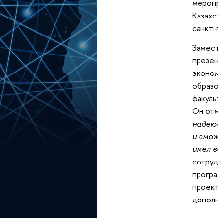
меропр
Казахс
санкт-
Замест
презен
эконом
образо
факуль
Он отм
надею
и смо
имел 
сотруд
програ
проект
дополн