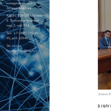
международного
сотрудничества
Адрес: 109028, Москва,
Б. Трехсвятительский
пер, 3, каб. 204
Тел.: +7 (495) 772-95-
90, доб. 22946
Эл. почта:
facultyoflaw@hse.ru
Алёна 
В НИУ 