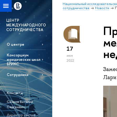
Национальный исследовательски
сотрудничества
Новости
П
ЦЕНТР
МЕЖДУНАРОДНОГО
Пр
СОТРУДНИЧЕСТВА
ме
О центре
17
не
Консорциум
июн
юридических школ
2022
БРИКС
Заме
Сотрудники
Лари
Контакты
Сочнов Виталий
Сергеевич
Директор центра