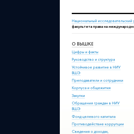
Национальный исследовательский 
факультета права на международн
О ВЫШКЕ
Цифры и факты
Руководство и структура
Устойчивое развитие в НИУ
ВШЭ
Преподаватели и сотрудники
Корпуса и общежития
Закупки
Обращения граждан в НИУ
ВШЭ
Фонд целевого капитала
Противодействие коррупции
Сведения о доходах,