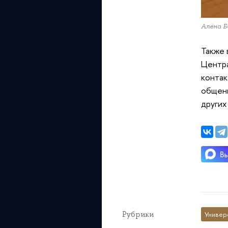
Алёна 
Также 
Центра
контак
общени
других
Рубрики
Универ