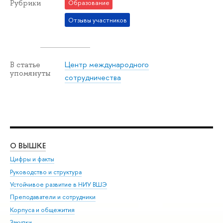
Рубрики
Образование
Отзывы участников
Центр международного
В статье
упомянуты
сотрудничества
О ВЫШКЕ
ОБ
Цифры и факты
Ли
Руководство и структура
Дов
Устойчивое развитие в НИУ ВШЭ
Ол
Преподаватели и сотрудники
При
Корпуса и общежития
Вы
Закупки
При