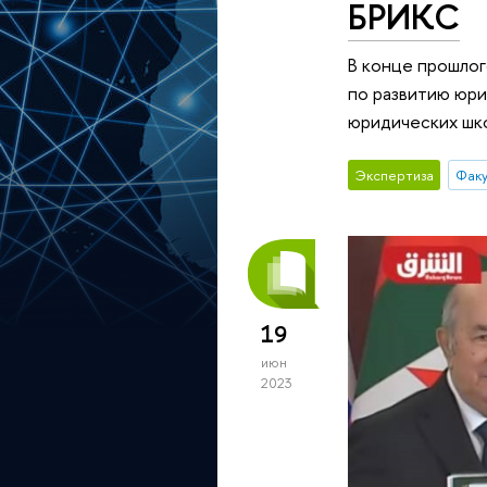
БРИКС
В конце прошло
по развитию юри
юридических шко
Экспертиза
Факу
19
июн
2023