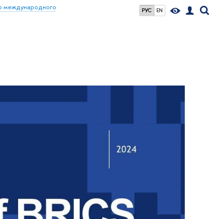
р международного
РУС
EN