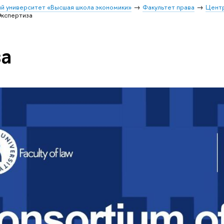
й университет «Высшая школа экономики»
Факультет права
Цент
кспертиза
а