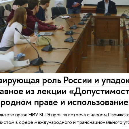
зирующая роль России и упадо
лавное из лекции «Допустимост
родном праве и использование
ультете права НИУ ВШЭ прошла встреча с членом Парижско
листом в сфере международного и транснационального уг