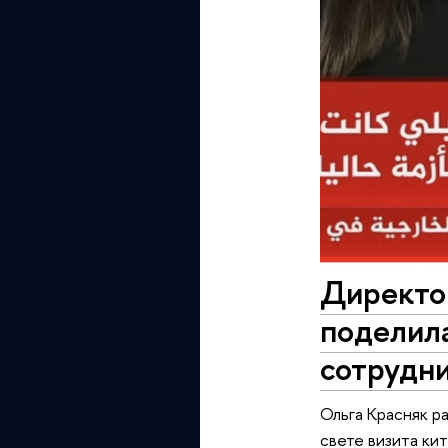
Директо
поделила
сотрудн
Ольга Красняк р
свете визита ки