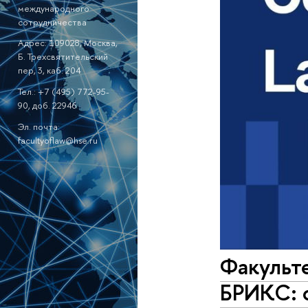
международного
сотрудничества
Адрес: 109028, Москва,
Б. Трехсвятительский
пер, 3, каб. 204
Тел.: +7 (495) 772-95-
90, доб. 22946
Эл. почта:
facultyoflaw@hse.ru
Факульте
БРИКС: 