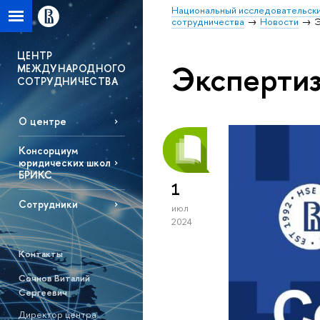
Национальный исследовательски
сотрудничества
Новости
Э
ЦЕНТР
Экспертиз
МЕЖДУНАРОДНОГО
СОТРУДНИЧЕСТВА
О центре
Консорциум
юридических школ
БРИКС
1
Сотрудники
июл
2024
Контакты
Сочнов Виталий
Сергеевич
Директор центра